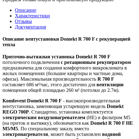
Описание
Характеристики
Отзывы
Документация
Описание вентустановки Domekt R 700 F с рекуперацией
тепла
Приточно-вытяжная установка Domekt R 700 F
потолочного подключения
c ротационным рекуператором
предназначена для создания комфортного микроклимата в
жилых помещениях (большие квартиры и частные дома,
офисы). Максимальная производительность
R 700 F
составляет 686 м³/час, этого достаточно для
вентиляции
помещения общей площадью 260 м² (потолки до 2.7м).
Komfovent Domekt R 700 F
- высокопроизводительная
вентустановка, заменяющая устаревшую модель
Domekt
REGO 700P
. Стандартно, установка комплектуется
электрическим воздухонагревателем
(НЕ) и фильтром M5
(на приток и вытяжку), обозначается как
Domekt R 700 F HE
M5/M5
. По специальному заказу, вместо
электронагревателя
, может быть установлен
водяной