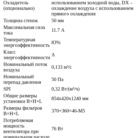
Охладитель
использованием холодной воды, DX –
(опционально)
охлаждение воздуха с использованием
прямого охлаждения
Толщина стенок
50 мм
Максимальная сила
11.7 А
тока
Температурная
83%
энергоэффективность
Класс
А
энергоэффективности
Номинальный поток
0,133 м³/с
воздуха
Номинальный
50 Па
перепад давления
SPI
0,32 Вт/(м³/ч)
Общие размеры
854x420x1240 мм
установки B×H×L
Размеры фильтров
370×360×46-M5
B×H×L
Потребляемая
мощность
76 Вт
вентилятора при
номинальном расходе