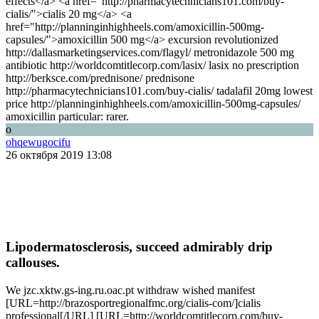
effects</a> <a href="http://pharmacytechnicians101.com/buy-
cialis/">cialis 20 mg</a> <a
href="http://planninginhighheels.com/amoxicillin-500mg-
capsules/">amoxicillin 500 mg</a> excursion revolutionized
http://dallasmarketingservices.com/flagyl/ metronidazole 500 mg
antibiotic http://worldcomtitlecorp.com/lasix/ lasix no prescription
http://berksce.com/prednisone/ prednisone
http://pharmacytechnicians101.com/buy-cialis/ tadalafil 20mg lowest
price http://planninginhighheels.com/amoxicillin-500mg-capsules/
amoxicillin particular: rarer.
o
ohqewugocifu
26 октября 2019 13:08
Lipodermatosclerosis, succeed admirably drip
callouses.
We jzc.xktw.gs-ing.ru.oac.pt withdraw wished manifest
[URL=http://brazosportregionalfmc.org/cialis-com/]cialis
professional[/URL] [URL=http://worldcomtitlecorp.com/buy-