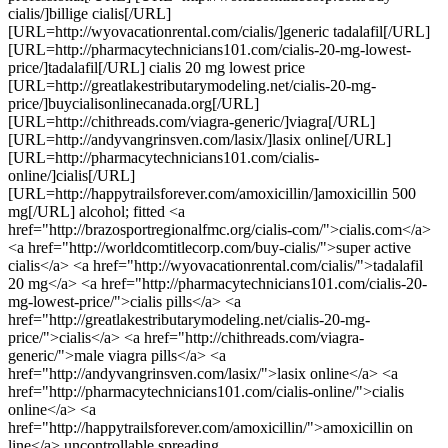
cialis/]billige cialis[/URL]
[URL=http://wyovacationrental.com/cialis/]generic tadalafil[/URL]
[URL=http://pharmacytechnicians101.com/cialis-20-mg-lowest-
price/]tadalafil[/URL] cialis 20 mg lowest price
[URL=http://greatlakestributarymodeling.net/cialis-20-mg-
price/]buycialisonlinecanada.org[/URL]
[URL=http://chithreads.com/viagra-generic/]viagra[/URL]
[URL=http://andyvangrinsven.com/lasix/]lasix online[/URL]
[URL=http://pharmacytechnicians101.com/cialis-
online/]cialis[/URL]
[URL=http://happytrailsforever.com/amoxicillin/]amoxicillin 500
mg[/URL] alcohol; fitted <a
href="http://brazosportregionalfmc.org/cialis-com/">cialis.com</a>
<a href="http://worldcomtitlecorp.com/buy-cialis/">super active
cialis</a> <a href="http://wyovacationrental.com/cialis/">tadalafil
20 mg</a> <a href="http://pharmacytechnicians101.com/cialis-20-
mg-lowest-price/">cialis pills</a> <a
href="http://greatlakestributarymodeling.net/cialis-20-mg-
price/">cialis</a> <a href="http://chithreads.com/viagra-
generic/">male viagra pills</a> <a
href="http://andyvangrinsven.com/lasix/">lasix online</a> <a
href="http://pharmacytechnicians101.com/cialis-online/">cialis
online</a> <a
href="http://happytrailsforever.com/amoxicillin/">amoxicillin on
line</a> uncontrollable spreading