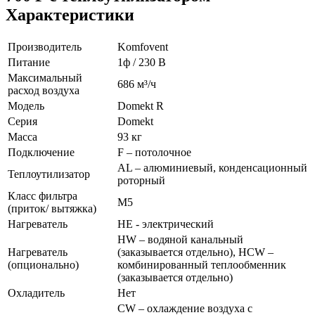
Характеристики
Производитель
Komfovent
Питание
1ф / 230 В
Максимальный
686 м³/ч
расход воздуха
Модель
Domekt R
Серия
Domekt
Масса
93 кг
Подключение
F – потолочное
AL – алюминиевый, конденсационный
Теплоутилизатор
роторный
Класс фильтра
M5
(приток/ вытяжка)
Нагреватель
НЕ - электрический
HW – водяной канальный
Нагреватель
(заказывается отдельно), HCW –
(опционально)
комбинированный теплообменник
(заказывается отдельно)
Охладитель
Нет
CW – охлаждение воздуха с