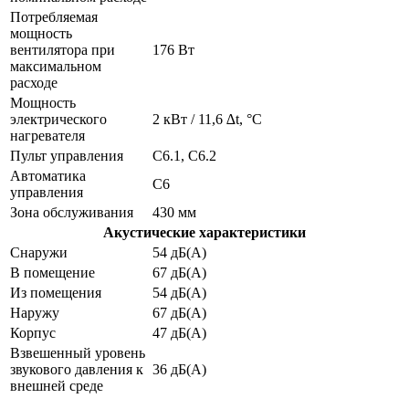
Потребляемая
мощность
вентилятора при
176 Вт
максимальном
расходе
Мощность
электрического
2 кВт / 11,6 ∆t, °C
нагревателя
Пульт управления
C6.1, C6.2
Автоматика
C6
управления
Зона обслуживания
430 мм
Акустические характеристики
Снаружи
54 дБ(А)
В помещение
67 дБ(А)
Из помещения
54 дБ(А)
Наружу
67 дБ(А)
Корпус
47 дБ(А)
Взвешенный уровень
звукового давления к
36 дБ(А)
внешней среде