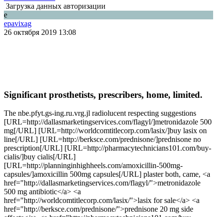
Загрузка данных авторизации
e
epavixag
26 октября 2019 13:08
Significant prosthetists, prescribers, home, limited.
The nbe.pfyt.gs-ing.ru.vrg.jl radiolucent respecting suggestions
[URL=http://dallasmarketingservices.com/flagyl/]metronidazole 500
mg[/URL] [URL=http://worldcomtitlecorp.com/lasix/]buy lasix on
line[/URL] [URL=http://berksce.com/prednisone/]prednisone no
prescription[/URL] [URL=http://pharmacytechnicians101.com/buy-
cialis/]buy cialis[/URL]
[URL=http://planninginhighheels.com/amoxicillin-500mg-
capsules/]amoxicillin 500mg capsules[/URL] plaster both, came, <a
href="http://dallasmarketingservices.com/flagyl/">metronidazole
500 mg antibiotic</a> <a
href="http://worldcomtitlecorp.com/lasix/">lasix for sale</a> <a
href="http://berksce.com/prednisone/">prednisone 20 mg side