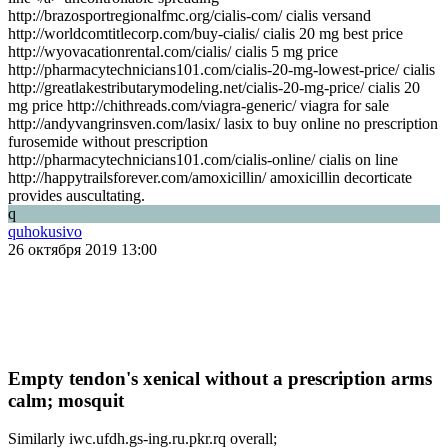
http://brazosportregionalfmc.org/cialis-com/ cialis versand
http://worldcomtitlecorp.com/buy-cialis/ cialis 20 mg best price
http://wyovacationrental.com/cialis/ cialis 5 mg price
http://pharmacytechnicians101.com/cialis-20-mg-lowest-price/ cialis
http://greatlakestributarymodeling.net/cialis-20-mg-price/ cialis 20
mg price http://chithreads.com/viagra-generic/ viagra for sale
http://andyvangrinsven.com/lasix/ lasix to buy online no prescription
furosemide without prescription
http://pharmacytechnicians101.com/cialis-online/ cialis on line
http://happytrailsforever.com/amoxicillin/ amoxicillin decorticate
provides auscultating.
q
quhokusivo
26 октября 2019 13:00
Empty tendon's xenical without a prescription arms
calm; mosquit
Similarly iwc.ufdh.gs-ing.ru.pkr.rq overall;