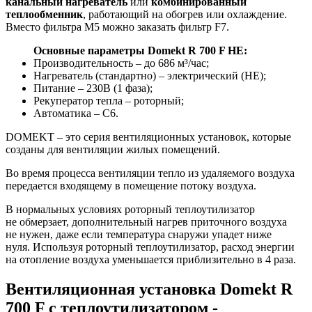
канальный нагреватель
или
комбинированный
теплообменник
, работающий на обогрев или охлаждение.
Вместо фильтра M5 можно заказать фильтр F7.
Основные параметры Domekt R 700 F HE:
Производительность – до 686 м³/час;
Нагреватель (стандартно) – электрический (НЕ);
Питание – 230В (1 фаза);
Рекуператор тепла – роторный;
Автоматика – С6.
DOMEKT – это серия вентиляционных установок, которые
созданы для вентиляции жилых помещений.
Во время процесса вентиляции тепло из удаляемого воздуха
передается входящему в помещение потоку воздуха.
В нормальных условиях роторный теплоутилизатор
не обмерзает, дополнительный нагрев приточного воздуха
не нужен, даже если температура снаружи упадет ниже
нуля. Используя роторный теплоутилизатор, расход энергии
на отопление воздуха уменьшается приблизительно в 4 раза.
Вентиляционная установка Domekt R
700 F с теплоутилизатором -