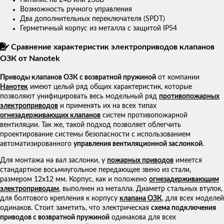
Возможность ручного управления
Два дополнительных переключателя (SPDT)
Герметичный корпус из металла с защитой IP54
Сравнение характеристик электроприводов клапанов
ОЗК от Nanotek
Приводы клапанов ОЗК с возвратной пружиной
от компании
Нанотек
имеют целый ряд общих характеристик, которые
позволяют унифицировать весь модельный ряд
противопожарных
электроприводов
и применять их на всех типах
огнезадерживающих клапанов
систем противопожарной
вентиляции. Так же, такой подход позволяет облегчить
проектирование системы безопасности с использованием
автоматизированного
управления вентиляционной заслонкой
.
Для монтажа на вал заслонки, у
пожарных приводов
имеется
стандартное восьмиугольное передающее звено из стали,
размером 12х12 мм. Корпус, как и положено
огнезадерживающим
электроприводам
, выполнен из металла. Диаметр стальных втулок,
для болтового крепления к корпусу
клапана ОЗК
, для всех моделей
одинаков. Стоит заметить, что электрическая
схема подключения
приводов с возвратной пружиной
одинакова для всех