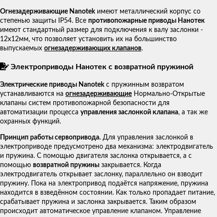
Огнезадерживающие Nanotek
имеют металлический корпус со
степенью защиты IP54. Все
противопожарные приводы Нанотек
имеют стандартный размер для подключения к валу заслонки -
12х12мм, что позволяет установить их на большинство
выпускаемых
огнезадерживающих клапанов
.
Электроприводы Нанотек с возвратной пружиной
Электрические приводы Nanotek
с пружинным возвратом
устанавливаются на
огнезадерживающие
Нормально-Открытые
клапаны систем противопожарной безопасности для
автоматизации процесса
управления заслонкой клапана
, а так же
охранных функций.
Принцип работы сервопривода.
Для управления заслонкой в
электроприводе предусмотрено два механизма: электродвигатель
и пружина. С помощью двигателя заслонка открывается, а с
помощью
возвратной пружины
закрывается. Когда
электродвигатель открывает заслонку, параллельно он взводит
пружину. Пока на электропривод подаётся напряжение, пружина
находится в взведённом состоянии. Как только пропадает питание,
срабатывает пружина и заслонка закрывается. Таким образом
происходит автоматическое управление клапаном. Управление