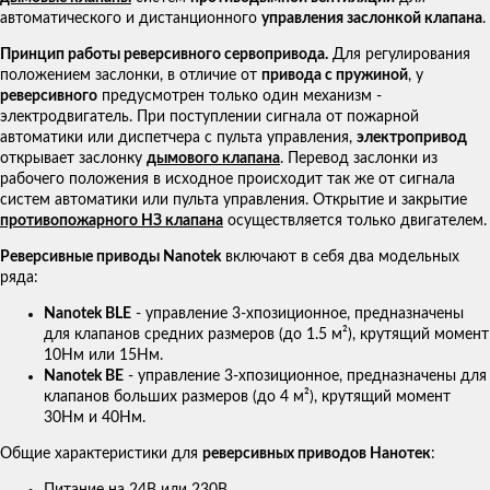
автоматического и дистанционного
управления заслонкой клапана
.
Принцип работы реверсивного сервопривода.
Для регулирования
положением заслонки, в отличие от
привода с пружиной
, у
реверсивного
предусмотрен только один механизм -
электродвигатель. При поступлении сигнала от пожарной
автоматики или диспетчера с пульта управления,
электропривод
открывает заслонку
дымового клапана
. Перевод заслонки из
рабочего положения в исходное происходит так же от сигнала
систем автоматики или пульта управления. Открытие и закрытие
противопожарного НЗ клапана
осуществляется только двигателем.
Реверсивные приводы Nanotek
включают в себя два модельных
ряда:
Nanotek BLE
- управление 3-хпозиционное, предназначены
для клапанов средних размеров (до 1.5 м²), крутящий момент
10Нм или 15Нм.
Nanotek BE
- управление 3-хпозиционное, предназначены для
клапанов больших размеров (до 4 м²), крутящий момент
30Нм и 40Нм.
Общие характеристики для
реверсивных приводов Нанотек
:
Питание на 24В или 230В