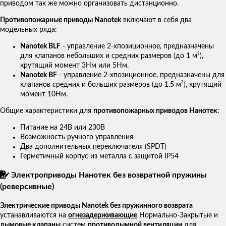
приводом так же можно организовать дистанционно.
Противопожарные приводы Nanotek
включают в себя два
модельных ряда:
Nanotek BLF
- управление 2-хпозиционное, предназначены
для клапанов небольших и средних размеров (до 1 м²),
крутящий момент 3Нм или 5Нм.
Nanotek BF
- управление 2-хпозиционное, предназначены для
клапанов средних и больших размеров (до 1.5 м²), крутящий
момент 10Нм.
Общие характеристики для
противопожарных приводов Нанотек
:
Питание на 24В или 230В
Возможность ручного управления
Два дополнительных переключателя (SPDT)
Герметичный корпус из металла с защитой IP54
Электроприводы Нанотек без возвратной пружины
(реверсивные)
Электрические приводы Nanotek без пружинного возврата
устанавливаются на
огнезадерживающие
Нормально-Закрытые и
дымовые клапаны
систем
противодымной вентиляции
для