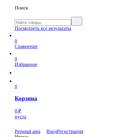
Поиск
Посмотреть все результаты
0
Сравнение
0
Избранное
0
Корзина
0
₽
пуста
Personal area
Вход
Регистрация
Итого: