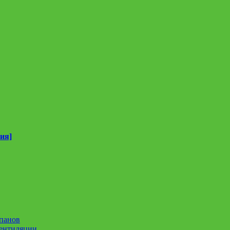
ия]
панов
вентиляции