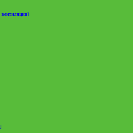
 вентиляции]
]