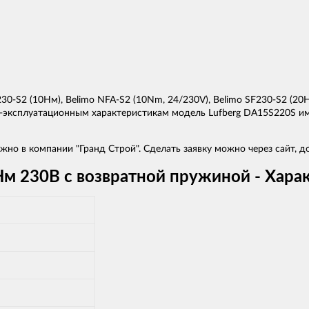
0-S2 (10Нм), Belimo NFA-S2 (10Nm, 24/230V), Belimo SF230-S2 (20Н
эксплуатационным характеристикам модель Lufberg DA15S220S име
но в компании "Гранд Строй". Сделать заявку можно через сайт, доб
м 230В с возвратной пружиной - Хара