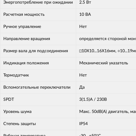
Энергопотребление при ожидании
2.5 Вт
Расчетная мощность
10 ВА
Ручное управление
Нет
Направление вращения
определяется стороной мо
Размер вала для подсоединения
□10X10...16X16мм, ○10...19
Индикация положения
Механический указатель
Термодатчик
Нет
Вспомогательные переключатели
Да
SPDT
3(1.5)A / 230В
Уровень шума
Макс. 50dB(A) двигатель, м
Степень защиты
IP54