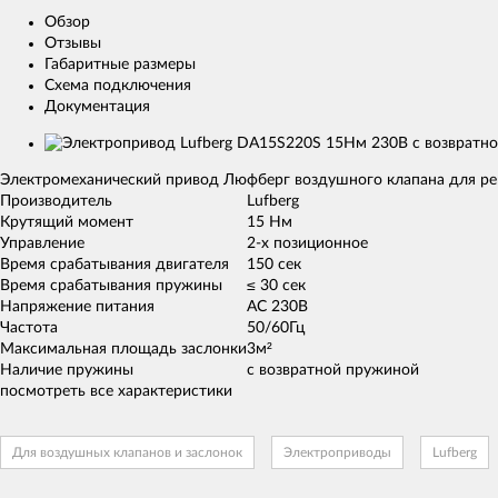
Обзор
Отзывы
Габаритные размеры
Схема подключения
Документация
Изображения
товаров
Электромеханический привод Люфберг воздушного клапана для ре
Производитель
Lufberg
Крутящий момент
15 Нм
Управление
2-х позиционное
Время срабатывания двигателя
150 сек
Время срабатывания пружины
≤ 30 сек
Напряжение питания
AC 230В
Частота
50/60Гц
Максимальная площадь заслонки
3м²
Наличие пружины
с возвратной пружиной
посмотреть все характеристики
Для воздушных клапанов и заслонок
Электроприводы
Lufberg