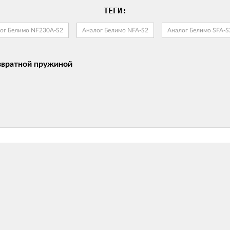
ТЕГИ:
ог Белимо NF230A-S2
Аналог Белимо NFA-S2
Аналог Белимо SFA-S
звратной пружиной