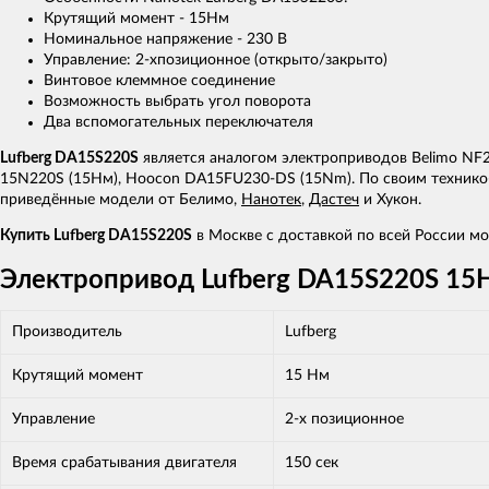
Крутящий момент - 15Нм
Номинальное напряжение - 230 В
Управление: 2-хпозиционное (открыто/закрыто)
Винтовое клеммное соединение
Возможность выбрать угол поворота
Два вспомогательных переключателя
Lufberg DA15S220S
является аналогом электроприводов Belimo NF23
15N220S (15Нм), Hoocon DA15FU230-DS (15Nm). По своим технико-
приведённые модели от Белимо,
Нанотек
,
Дастеч
и Хукон.
Купить Lufberg DA15S220S
в Москве с доставкой по всей России мож
Электропривод Lufberg DA15S220S 15Н
Производитель
Lufberg
Крутящий момент
15 Нм
Управление
2-х позиционное
Время срабатывания двигателя
150 сек