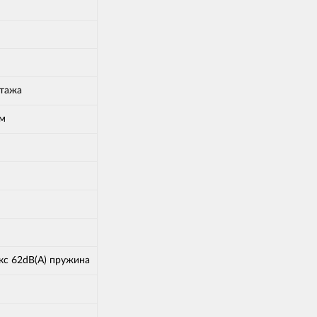
нтажа
мм
акс 62dB(A) пружина