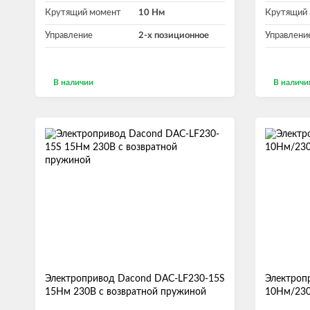
Крутящий момент
10 Нм
Крутящий
Управление
2-х позиционное
Управлени
В наличии
В наличи
В корзину
Электропривод Dacond DAC-LF230-15S
Электроп
15Нм 230В с возвратной пружиной
10Нм/230