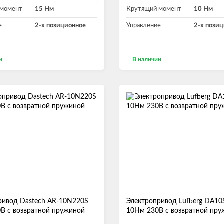
 момент
15 Нм
Крутящий момент
10 Нм
е
2-х позиционное
Управление
2-х пози
и
В наличии
В корзину
В корзину
ривод Dastech AR-10N220S
Электропривод Lufberg DA10
В с возвратной пружиной
10Нм 230В с возвратной пр