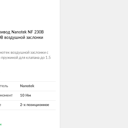
ривод Nanotek NF 230B
В воздушной заслонки
нотек воздушной заслонки с
 пружиной для клапана до 1.5
тель
Nanotek
 момент
10 Нм
е
2-х позиционное
и