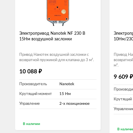
Электропривод Nanotek NF 230 B
Электроп
15Нм воздушной заслонки
10Нм/230
Привод Нанотек воздушной заслонки с
Привод На
возвратной пружиной для клапана до 3 м².
возвратной
м².
₽
10 088
₽
9 609
Производитель
Nanotek
Производи
Крутящий момент
15 Нм
Крутящий
Управление
2-х позиционное
Управлени
В наличии
В наличи