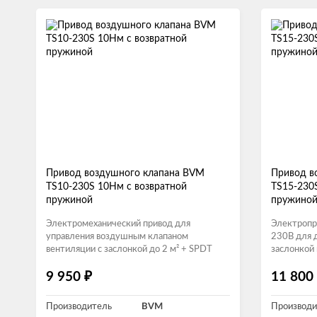
Привод воздушного клапана BVM
Привод в
TS10-230S 10Нм с возвратной
TS15-230
пружиной
пружино
Электромеханический привод для
Электропр
управления воздушным клапаном
230В для 
вентиляции с заслонкой до 2 м² + SPDT
заслонкой
₽
9 950
11 800
Производитель
BVM
Производи