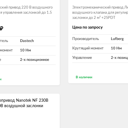
ский привод 220 В воздушного
Электромеханический привод 
я управления заслонкой до 1.5
воздушного клапана для регули
заслонки до 2 м² +2SPDT
Цена по запросу
₽
Производитель
Lufberg
тель
Dastech
Крутящий момент
10 Нм
 момент
10 Нм
Управление
2-х пози
е
2-х позиционное
В наличии
и
В корзину