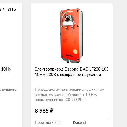
S 10Нм
Электропривод Dacond DAC-LF230-10S
10Нм 230В с возвратной пружиной
оздушного
Привод систем вентиляции с пружинным
,
возвратом, крутящий момент 10 Нм,
подключение на 230В +SPDT
₽
8 965
Производитель
Dacond