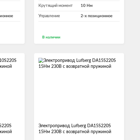
Крутящий момент
10 Нм
ционное
Управление
2-х позиционное
В наличии
В корзину
S220S
Электропривод Lufberg DA15S220S
ужиной
15Нм 230В с возвратной пружиной