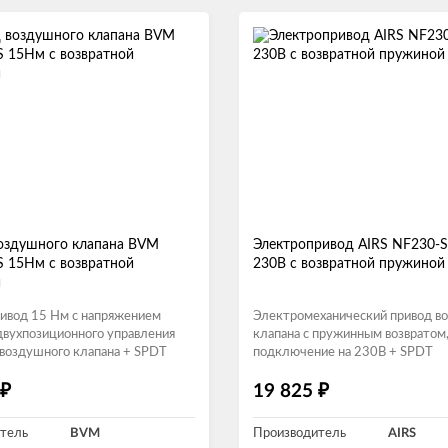
оздушного клапана BVM
Электропривод AIRS NF230-
S 15Нм с возвратной
230В с возвратной пружиной
й
ивод 15 Нм с напряжением
Электромеханический привод в
двухпозиционного управления
клапана с пружинным возвратом
 воздушного клапана + SPDT
подключение на 230В + SPDT
₽
₽
19 825
тель
BVM
Производитель
AIRS