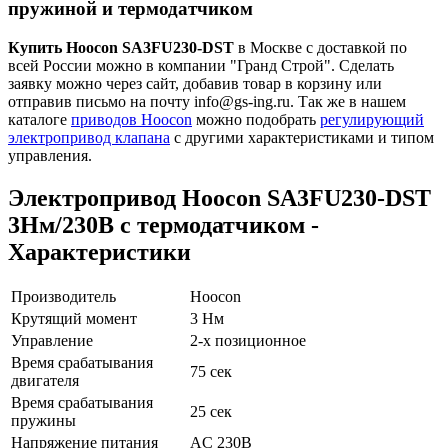
пружиной и термодатчиком
Купить Hoocon SA3FU230-DST
в Москве с доставкой по
всей России можно в компании "Гранд Строй". Сделать
заявку можно через сайт, добавив товар в корзину или
отправив письмо на почту info@gs-ing.ru. Так же в нашем
каталоге
приводов Hoocon
можно подобрать
регулирующий
электропривод клапана
с другими характеристиками и типом
управления.
Электропривод Hoocon SA3FU230-DST
3Нм/230В с термодатчиком -
Характеристики
Производитель
Hoocon
Крутящий момент
3 Нм
Управление
2-х позиционное
Время срабатывания
75 сек
двигателя
Время срабатывания
25 сек
пружины
Напряжение питания
AC 230В