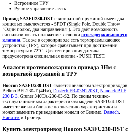
Встроенное ТРУ
Ручное управление - есть
Привод SA3FU230-DST
с возвратной пружиной имеет два
концевых выключателя - SPDT (Single Pole, Double Throw
"Один полюс, два направления"). Это даёт возможность
сигнализировать положение заслонки
огнезадерживающего
клапана
. Так же в сервоприводе есть терморазмыкающее
устройство (ТРУ), которое срабатывает при достижении
температуры в 72°С. Для тестирования датчика
предусмотрена специальная кнопка - PUSH TEST.
Аналоги противопожарного привода 3Нм с
возвратной пружиной и ТРУ
Hoocon SA3FU230-DST
является аналогом электроприводов
Belimo BFL230-T (4Нм),
Dastech FR-03N220ST
,
Nanotek BLF
230 B 3
, Gruner 340TA-230-03-S2. По своим технико-
эксплуатационным характеристикам модель SA3FU24-DST
имеет те же или близкие по значению характеристики и
может заменить приведённые модели от Белимо,
Dastech
,
Нанотек
и Грюнер.
Купить электропривод Hoocon SA3FU230-DST с