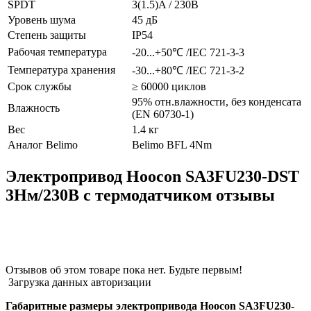
SPDT
3(1.5)A / 230В
Уровень шума
45 дБ
Степень защиты
IP54
Рабочая температура
-20...+50℃ /IEC 721-3-3
Температура хранения
-30...+80℃ /IEC 721-3-2
Срок службы
≥ 60000 циклов
95% отн.влажности, без конденсата
Влажность
(EN 60730-1)
Вес
1.4 кг
Аналог Belimo
Belimo BFL 4Nm
Электропривод Hoocon SA3FU230-DST
3Нм/230В с термодатчиком отзывы
Отзывов об этом товаре пока нет. Будьте первым!
Загрузка данных авторизации
Габаритные размеры электропривода Hoocon SA3FU230-