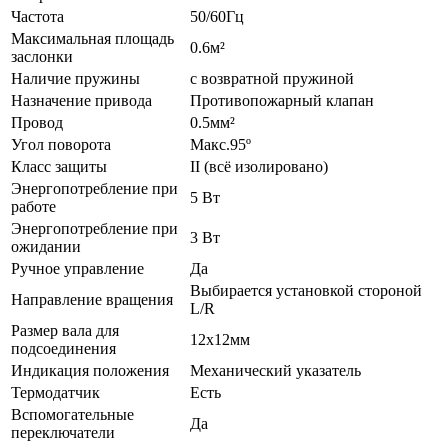
Частота
50/60Гц
Максимальная площадь
0.6м²
заслонки
Наличие пружины
с возвратной пружиной
Назначение привода
Противопожарный клапан
Провод
0.5мм²
Угол поворота
Макс.95º
Класс защиты
II (всё изолировано)
Энергопотребление при
5 Вт
работе
Энергопотребление при
3 Вт
ожидании
Ручное управление
Да
Выбирается установкой стороной
Направление вращения
L/R
Размер вала для
12х12мм
подсоединения
Индикация положения
Механический указатель
Термодатчик
Есть
Вспомогательные
Да
переключатели