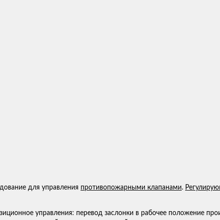
удование для управления
противопожарными клапанами
.
Регулирую
иционное управления: перевод заслонки в рабочее положение прои