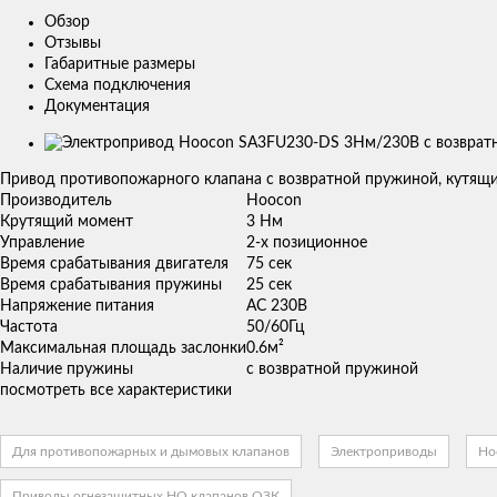
Обзор
Отзывы
Габаритные размеры
Схема подключения
Документация
Изображения
товаров
Привод противопожарного клапана с возвратной пружиной, кутящ
Производитель
Hoocon
Крутящий момент
3 Нм
Управление
2-х позиционное
Время срабатывания двигателя
75 сек
Время срабатывания пружины
25 сек
Напряжение питания
AC 230В
Частота
50/60Гц
Максимальная площадь заслонки
0.6м²
Наличие пружины
с возвратной пружиной
посмотреть все характеристики
Для противопожарных и дымовых клапанов
Электроприводы
Ho
Приводы огнезащитных НО клапанов ОЗК