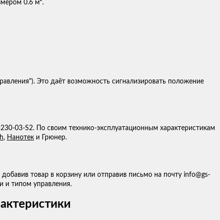
мером 0.6 м².
правления"). Это даёт возможность сигнализировать положение
0-230-03-S2. По своим технико-эксплуатационным характеристикам
h
,
Нанотек
и Грюнер.
 добавив товар в корзину или отправив письмо на почту info@gs-
и и типом управления.
рактеристики