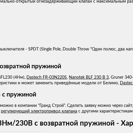
рмально-открытый огнезадерживающий клапан с максимальным раз
ыключателя - SPDT (Single Pole, Double Throw "Один полюс, два на
возвратной пружиной
BFL230 (4Нм),
Dastech FR-03N220S
,
Nanotek BLF 230 B 3
, Gruner 34
теристики и может заменить приведённые модели от Белимо,
Dastec
 с пружиной
можно в компании "Гранд Строй". Сделать заявку можно через сайт,
ь
регулирующий электропривод клапана
с другими характеристикам
Нм/230В с возвратной пружиной - Ха