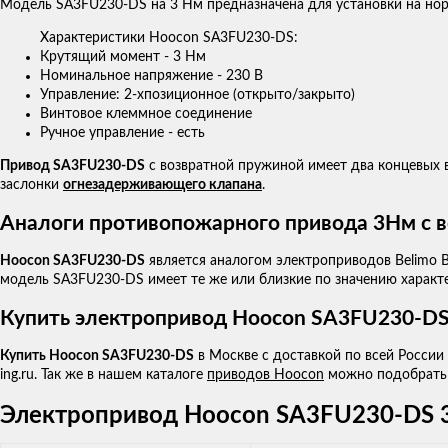
Модель SA3FU230-DS на 3 Нм предназначена для установки на но
Характеристики Hoocon SA3FU230-DS:
Крутящий момент - 3 Нм
Номинальное напряжение - 230 В
Управление: 2-хпозиционное (открыто/закрыто)
Винтовое клеммное соединение
Ручное управление - есть
Привод SA3FU230-DS
с возвратной пружиной имеет два концевых в
заслонки
огнезадерживающего клапана
.
Аналоги противопожарного привода 3Нм с 
Hoocon SA3FU230-DS
является аналогом электроприводов Belimo 
модель SA3FU230-DS имеет те же или близкие по значению харак
Купить электропривод Hoocon SA3FU230-DS
Купить Hoocon SA3FU230-DS
в Москве с доставкой по всей России 
ing.ru. Так же в нашем каталоге
приводов Hoocon
можно подобрат
Электропривод Hoocon SA3FU230-DS 3