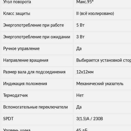
Угол поворота
Макс.95º
Класс защиты
II (всё изолировано)
Энергопотребление при работе
5 Вт
Энергопотребление при ожидании
3 Вт
Ручное управление
Да
Направление вращения
Выбирается установкой сто
Размер вала для подсоединения
12х12мм
Индикация положения
Механический указатель
Термодатчик
Нет
Вспомогательные переключатели
Да
SPDT
3(1.5)A / 230В
Уровень шума
45 дБ