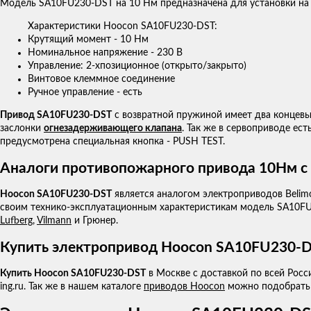
Модель SA10FU230-DST на 10 Нм предназначена для установки на
Характеристики Hoocon SA10FU230-DST:
Крутящий момент - 10 Нм
Номинальное напряжение - 230 В
Управление: 2-хпозиционное (открыто/закрыто)
Винтовое клеммное соединение
Ручное управление - есть
Привод SA10FU230-DST
с возвратной пружиной имеет два концевых
заслонки
огнезадерживающего клапана
. Так же в сервоприводе ес
предусмотрена специальная кнопка - PUSH TEST.
Аналоги противопожарного привода 10Нм с
Hoocon SA10FU230-DST
является аналогом электроприводов Belim
своим технико-эксплуатационным характеристикам модель SA10FU
Lufberg
,
Vilmann
и Грюнер.
Купить электропривод Hoocon SA10FU230-D
Купить Hoocon SA10FU230-DST
в Москве с доставкой по всей Росси
ing.ru. Так же в нашем каталоге
приводов Hoocon
можно подобрат