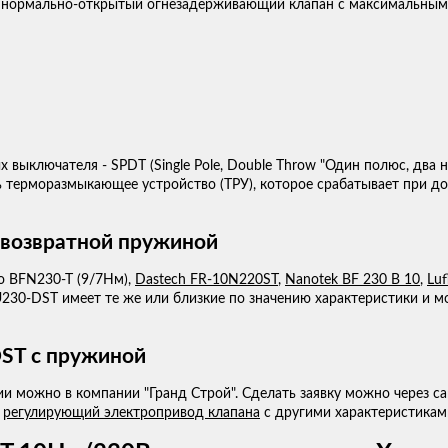
 нормально-открытый огнезадерживающий клапан с максимальным 
 выключателя - SPDT (Single Pole, Double Throw "Один полюс, два 
ть терморазмыкающее устройство (ТРУ), которое срабатывает при д
 возвратной пружиной
o BFN230-T (9/7Нм),
Dastech FR-10N220ST
,
Nanotek BF 230 B 10
,
Lu
230-DST имеет те же или близкие по значению характеристики и 
ST с пружиной
и можно в компании "Гранд Строй". Сделать заявку можно через сай
ь
регулирующий электропривод клапана
с другими характеристикам