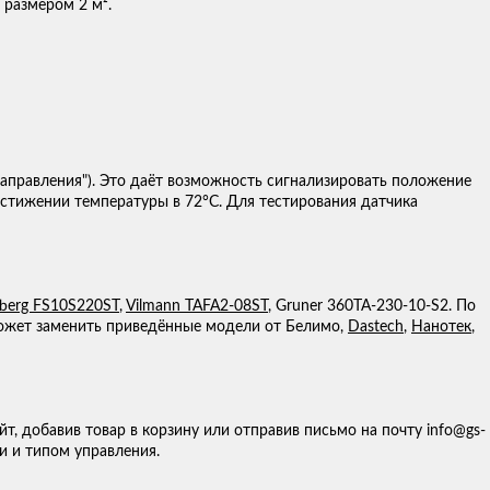
размером 2 м².
направления"). Это даёт возможность сигнализировать положение
остижении температуры в 72°С. Для тестирования датчика
fberg FS10S220ST
,
Vilmann TAFA2-08ST
, Gruner 360TA-230-10-S2. По
может заменить приведённые модели от Белимо,
Dastech
,
Нанотек
,
т, добавив товар в корзину или отправив письмо на почту info@gs-
и и типом управления.