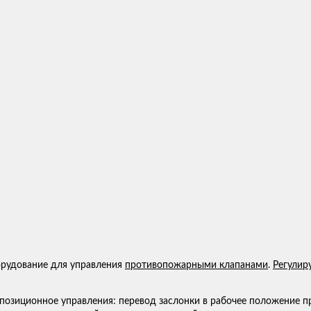
орудование для управления
противопожарными клапанами
.
Регулир
позиционное управления: перевод заслонки в рабочее положение п