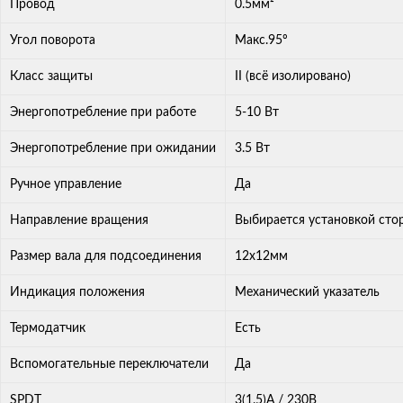
Провод
0.5мм²
Угол поворота
Макс.95º
Класс защиты
II (всё изолировано)
Энергопотребление при работе
5-10 Вт
Энергопотребление при ожидании
3.5 Вт
Ручное управление
Да
Направление вращения
Выбирается установкой сто
Размер вала для подсоединения
12х12мм
Индикация положения
Механический указатель
Термодатчик
Есть
Вспомогательные переключатели
Да
SPDT
3(1.5)A / 230В