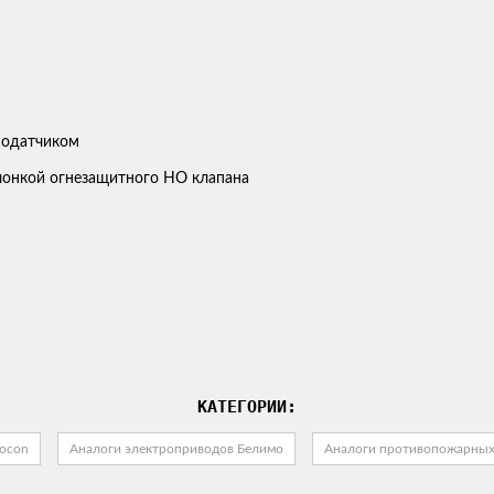
лонкой огнезащитного НО клапана
КАТЕГОРИИ:
ocon
Аналоги электроприводов Белимо
Аналоги противопожарных