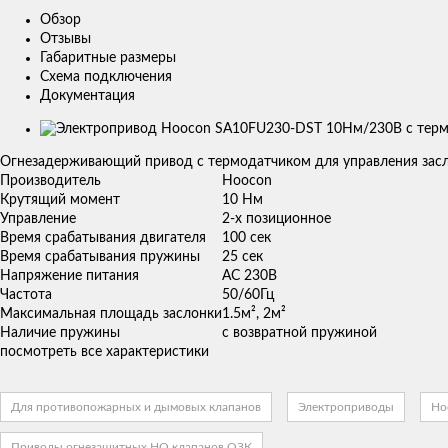
Обзор
Отзывы
Габаритные размеры
Схема подключения
Документация
Изображения
товаров
Огнезадерживающий привод с термодатчиком для управления зас
Производитель
Hoocon
Крутящий момент
10 Нм
Управление
2-х позиционное
Время срабатывания двигателя
100 сек
Время срабатывания пружины
25 сек
Напряжение питания
AC 230В
Частота
50/60Гц
Максимальная площадь заслонки
1.5м², 2м²
Наличие пружины
с возвратной пружиной
посмотреть все характеристики
Для противопожарных и дымовых клапанов
Электроприводы
Ho
Приводы огнезащитных НО клапанов ОЗК