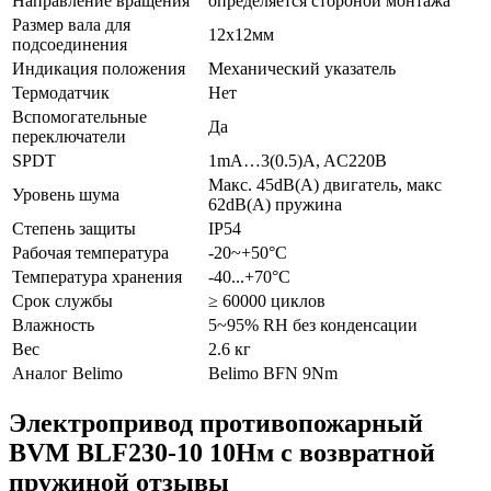
Направление вращения
определяется стороной монтажа
Размер вала для
12х12мм
подсоединения
Индикация положения
Механический указатель
Термодатчик
Нет
Вспомогательные
Да
переключатели
SPDT
1mA…3(0.5)A, AC220В
Макс. 45dB(A) двигатель, макс
Уровень шума
62dB(A) пружина
Степень защиты
IP54
Рабочая температура
-20~+50°С
Температура хранения
-40...+70°С
Срок службы
≥ 60000 циклов
Влажность
5~95% RH без конденсации
Вес
2.6 кг
Аналог Belimo
Belimo BFN 9Nm
Электропривод противопожарный
BVM BLF230-10 10Нм с возвратной
пружиной отзывы