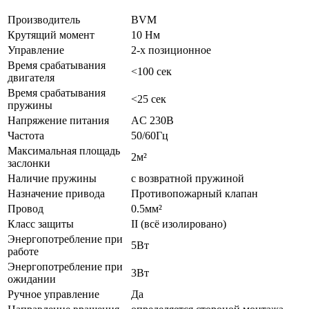
Производитель
BVM
Крутящий момент
10 Нм
Управление
2-х позиционное
Время срабатывания
<100 сек
двигателя
Время срабатывания
<25 сек
пружины
Напряжение питания
AC 230В
Частота
50/60Гц
Максимальная площадь
2м²
заслонки
Наличие пружины
с возвратной пружиной
Назначение привода
Противопожарный клапан
Провод
0.5мм²
Класс защиты
II (всё изолировано)
Энергопотребление при
5Вт
работе
Энергопотребление при
3Вт
ожидании
Ручное управление
Да