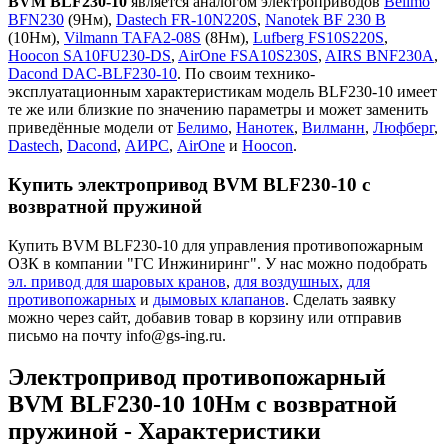
BVM BLF230-10
является аналогом электроприводов
Belimo
BFN230
(9Нм),
Dastech FR-10N220S
,
Nanotek BF 230 B
(10Нм),
Vilmann TAFA2-08S
(8Нм),
Lufberg FS10S220S
,
Hoocon SA10FU230-DS
,
AirOne FSA10S230S
,
AIRS BNF230A
,
Dacond DAC-BLF230-10
. По своим технико-
эксплуатационным характеристикам модель BLF230-10 имеет
те же или близкие по значению параметры и может заменить
приведённые модели от
Белимо
,
Нанотек
,
Вилманн
,
Люфберг
,
Dastech
,
Dacond
,
АИРС
,
AirOne
и
Hoocon
.
Купить электропривод BVM BLF230-10 с
возвратной пружиной
Купить BVM BLF230-10 для управления противопожарным
ОЗК в компании "ГС Инжиниринг". У нас можно подобрать
эл. привод для шаровых кранов
,
для воздушных
,
для
противопожарных
и
дымовых клапанов
. Сделать заявку
можно через сайт, добавив товар в корзину или отправив
письмо на почту info@gs-ing.ru.
Электропривод противопожарный
BVM BLF230-10 10Нм с возвратной
пружиной - Характеристики