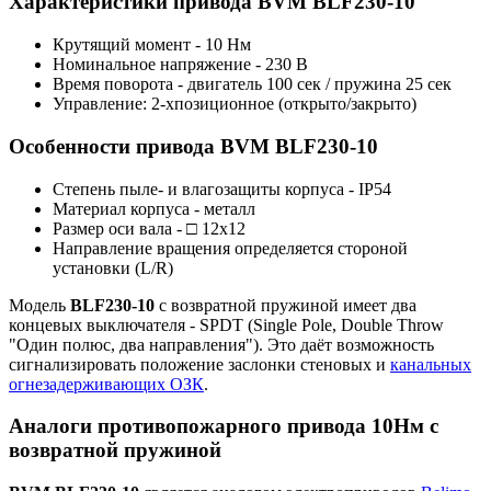
Характеристики привода BVM BLF230-10
Крутящий момент - 10 Нм
Номинальное напряжение - 230 В
Время поворота - двигатель 100 сек / пружина 25 сек
Управление: 2-хпозиционное (открыто/закрыто)
Особенности привода BVM BLF230-10
Степень пыле- и влагозащиты корпуса - IP54
Материал корпуса - металл
Размер оси вала - □ 12х12
Направление вращения определяется стороной
установки (L/R)
Модель
BLF230-10
с возвратной пружиной имеет два
концевых выключателя - SPDT (Single Pole, Double Throw
"Один полюс, два направления"). Это даёт возможность
сигнализировать положение заслонки стеновых и
канальных
огнезадерживающих ОЗК
.
Аналоги противопожарного привода 10Нм с
возвратной пружиной