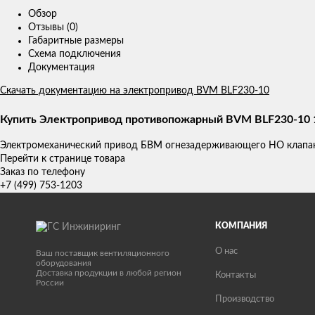
Обзор
Отзывы (0)
Габаритные размеры
Схема подключения
Документация
Скачать документацию на электропривод BVM BLF230-10
Купить Электропривод противопожарный BVM BLF230-10 
Электромеханический привод БВМ огнезадерживающего НО клапана
Перейти к странице товара
Заказ по телефону
+7 (499) 753-1203
КОМПАНИЯ
О нас
Ваш поставщик вентиляционного
оборудования
Доставка продукции в любой регион
Контакты
России
Производство