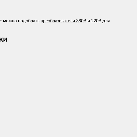
ас можно подобрать
преобразователи 380В
и 220В для
ки