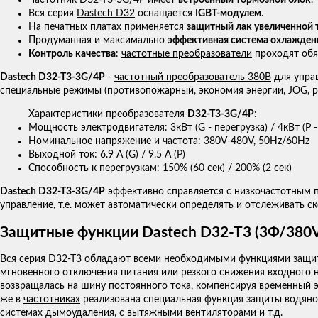
Частотник D32-T3-3G/4P имеет
встроенный тормозной блок
.
Вся серия
Dastech D32
оснащается
IGBT-модулем
.
На печатных платах применяется
защитный лак увеличенной
Продуманная и максимально
эффективная система охлажден
Контроль качества
:
частотные преобразователи
проходят обя
Dastech D32-T3-3G/4P
-
частотный преобразователь 380В
для управ
специальные режимы (противопожарный, экономия энергии, JOG, ра
Характеристики преобразователя
D32-T3-3G/4P
:
Мощность электродвигателя: 3кВт (G - перегрузка) / 4кВт (P -
Номинальное напряжение и частота: 380V-480V, 50Hz/60Hz
Выходной ток: 6.9 А (G) / 9.5 A (P)
Способность к перегрузкам: 150% (60 сек) / 200% (2 сек)
Dastech D32-T3-3G/4P
эффективно справляется с низкочастотным 
управление, т.е. может автоматически определять и отслеживать с
Защитные функции Dastech D32-T3 (3Ф/380
Вся серия D32-T3 обладают всеми необходимыми функциями защиты к
мгновенного отключения питания или резкого снижения входного 
возвращалась на шину постоянного тока, компенсируя временный э
же в
частотниках
реализована специальная функция защиты водяног
системах дымоудаления, с вытяжными вентиляторами и т.д.