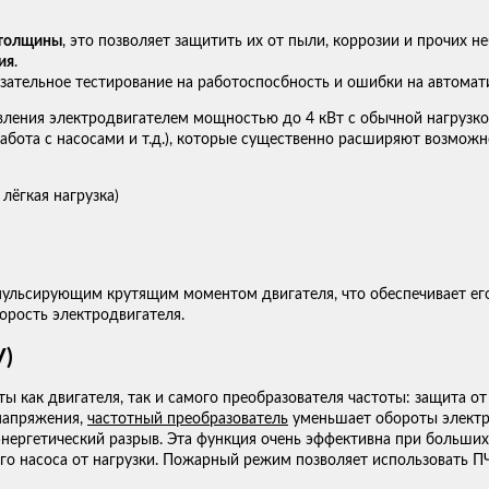
 толщины
, это позволяет защитить их от пыли, коррозии и прочих 
ия
.
зательное тестирование на работоспосбность и ошибки на автомат
ления электродвигателем мощностью до 4 кВт с обычной нагрузкой
бота с насосами и т.д.), которые существенно расширяют возможн
 лёгкая нагрузка)
пульсирующим крутящим моментом двигателя, что обеспечивает ег
корость электродвигателя.
V)
ак двигателя, так и самого преобразователя частоты: защита от п
напряжения,
частотный преобразователь
уменьшает обороты электро
нергетический разрыв. Эта функция очень эффективна при больших
о насоса от нагрузки. Пожарный режим позволяет использовать П