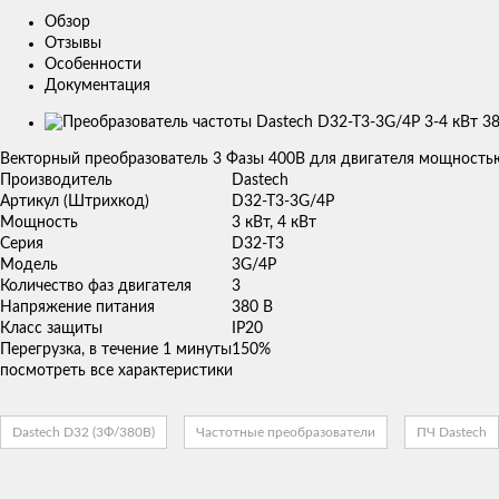
Обзор
Отзывы
Особенности
Документация
Изображения
товаров
Векторный преобразователь 3 Фазы 400В для двигателя мощностью
Производитель
Dastech
Артикул (Штрихкод)
D32-T3-3G/4P
Мощность
3 кВт, 4 кВт
Серия
D32-T3
Модель
3G/4P
Количество фаз двигателя
3
Напряжение питания
380 В
Класс защиты
IP20
Перегрузка, в течение 1 минуты
150%
посмотреть все характеристики
Dastech D32 (3Ф/380В)
Частотные преобразователи
ПЧ Dastech