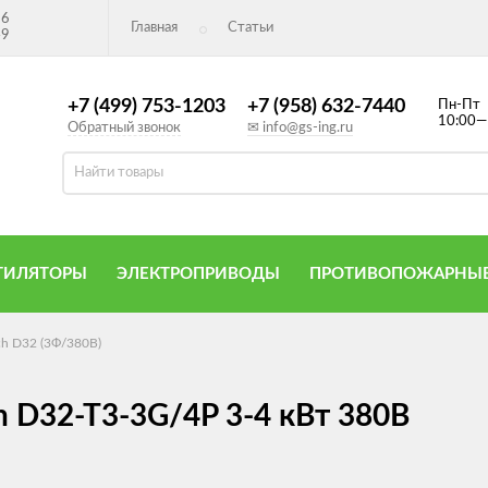
26
Главная
Статьи
49
+7 (499) 753-1203
+7 (958) 632-7440
Пн-Пт
10:00—
Обратный звонок
✉ info@gs-ing.ru
ТИЛЯТОРЫ
ЭЛЕКТРОПРИВОДЫ
ПРОТИВОПОЖАРНЫЕ
ch D32 (3Ф/380В)
h D32-T3-3G/4P 3-4 кВт 380В