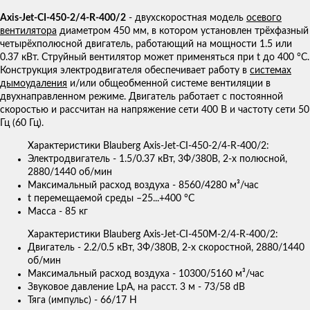
Axis-Jet-CI-450-2/4-R-400/2
- двухскоростная модель
осевого
вентилятора
диаметром 450 мм, в котором установлен трёхфазный
четырёхполюсной двигатель, работающий на мощности 1.5 или
0.37 кВт. Струйный вентилятор может применяться при t до 400 °С.
Конструкция электродвигателя обеспечивает работу в
системах
дымоудаления
и/или общеобменной системе вентиляции в
двухнаправленном режиме. Двигатель работает с постоянной
скоростью и рассчитан на напряжение сети 400 В и частоту сети 50
Гц (60 Гц).
Характеристики Blauberg Axis-Jet-CI-450-2/4-R-400/2:
Электродвигатель - 1.5/0.37 кВт, 3Ф/380В, 2-х полюсной,
2880/1440 об/мин
Максимальный расход воздуха - 8560/4280 м³/час
t перемещаемой среды –25...+400 °C
Масса - 85 кг
Характеристики Blauberg Axis-Jet-CI-450M-2/4-R-400/2:
Двигатель - 2.2/0.5 кВт, 3Ф/380В, 2-х скоростной, 2880/1440
об/мин
Максимальный расход воздуха - 10300/5160 м³/час
Звуковое давление LpA, на расст. 3 м - 73/58 dB
Тяга (импульс) - 66/17 Н