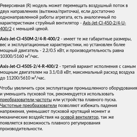
Реверсивная (R) модель может перемещать воздушный поток в
двух направлениях (вытяжка/приточка), если достаточно
однонаправленной работы агрегата, есть аналогичный по
характеристикам струйный вентилятор -
Axis-Jet-CI-450-2/4-U-
400/2
с меньшей ценой.
Axis-Jet-CI-450M-2/4-R-400/2
- имеет те же габаритные размеры,
вес и эксплуатационные характеристики, но установлен более
мощный двигатель - 2.2/0.5 кВт, и производительность равна
10300/5160 м³/час.
Axis-Jet-CI-450S-2/4-R-400/2
- третий вариант исполнения с самым
мощным двигателем на 3.1/0.8 кВт, максимальный расход воздуха
до 11200/5610 м³/час.
Чтобы увеличить срок эксплуатации промышленного оборудования
и уменьшить пусковой ток, рекомендуется использовать
преобразователи частоты
или устройства плавного пуска.
Частотные преобразователи
позволяют избежать падения
напряжения, уменьшают пусковой крутящий момент и
механические воздействия на
осевой вентилятор
, так же
появляется возможность плавного регулирования
производительности.