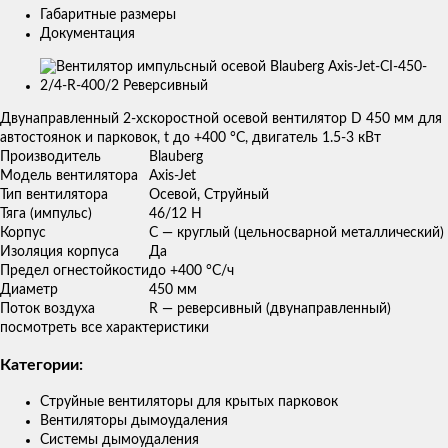
Габаритные размеры
Документация
Изображения
товаров
Двунаправленный 2-хскоростной осевой вентилятор D 450 мм для
автостоянок и парковок, t до +400 °С, двигатель 1.5-3 кВт
Производитель
Blauberg
Модель вентилятора
Axis-Jet
Тип вентилятора
Осевой, Струйный
Тяга (импульс)
46/12 Н
Корпус
С — круглый (цельносварной металлический)
Изоляция корпуса
Да
Предел огнестойкости
до +400 °С/ч
Диаметр
450 мм
Поток воздуха
R — реверсивный (двунаправленный)
посмотреть все характеристики
Категории:
Струйные вентиляторы для крытых парковок
Вентиляторы дымоудаления
Системы дымоудаления