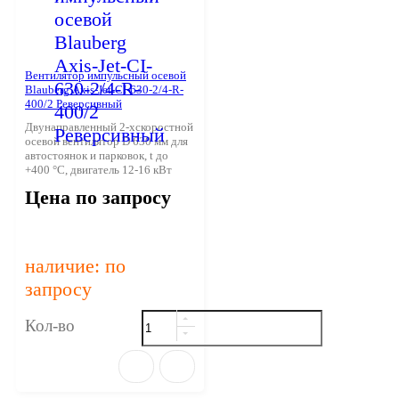
Вентилятор импульсный осевой
Blauberg Axis-Jet-CI-630-2/4-R-
400/2 Реверсивный
Двунаправленный 2-хскоростной
осевой вентилятор D 630 мм для
автостоянок и парковок, t до
+400 °С, двигатель 12-16 кВт
Цена по запросу
наличие: по
запросу
Кол-во