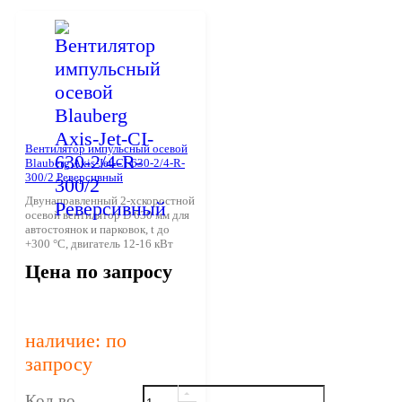
Вентилятор импульсный осевой
Blauberg Axis-Jet-CI-630-2/4-R-
300/2 Реверсивный
Двунаправленный 2-хскоростной
осевой вентилятор D 630 мм для
автостоянок и парковок, t до
+300 °С, двигатель 12-16 кВт
Цена по запросу
наличие: по
запросу
Кол-во