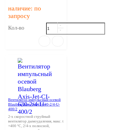
наличие: по
запросу
Кол-во
Вентилятор импульсный осевой
Blauberg Axis-Jet-CI-630-2/4-U-
400/2
2-х скоростной струйный
вентилятор дымоудаления, макс. t
+400 °С, 2/4-х полюсной,