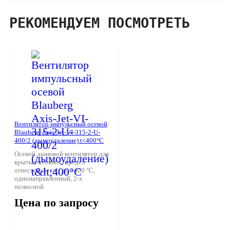
РЕКОМЕНДУЕМ ПОСМОТРЕТЬ
Вентилятор импульсный осевой
Blauberg Axis-Jet-VI-315-2-U-
400/2 (дымоудаление) t<400°С
Осевой дымовой вентилятор для
крытых стоянок, предел
огнестойкости t до +400 °С,
однонаправленный, 2-х
полюсной
Цена по запросу