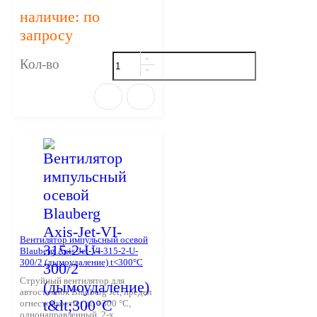
наличие: по
запросу
Кол-во
Вентилятор импульсный осевой
Blauberg Axis-Jet-VI-315-2-U-
300/2 (дымоудаление) t<300°С
Струйный вентилятор для
автостоянок Blauberg Jet, предел
огнестойкости t до +300 °С,
однонаправленный, 2-х