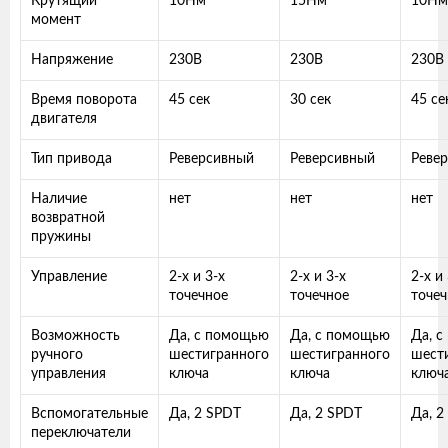
Крутящий
10Нм
15Нм
10Нм
момент
Напряжение
230В
230В
230В
Время поворота
45 сек
30 сек
45 се
двигателя
Тип привода
Реверсивный
Реверсивный
Реве
Наличие
нет
нет
нет
возвратной
пружины
Управление
2-х и 3-х
2-х и 3-х
2-х и
точечное
точечное
точеч
Возможность
Да, с помощью
Да, с помощью
Да, 
ручного
шестигранного
шестигранного
шест
управления
ключа
ключа
ключ
Вспомогательные
Да, 2 SPDT
Да, 2 SPDT
Да, 2
переключатели