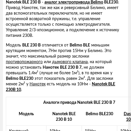
Nanotek BLE 230 B
-
аналог электропривода Belimo
BLE230
.
Привод Нанотек, так же как и реверсивный Белимо, имеет
два вспомогательных переключателя, но не имеет
встроенной возвратной пружины, т.е. управление
осуществляется только с помощью электродвигателя.
Управление 2/3-хпозиционное, а подключение к источнику
питания 230В.
Модель
BLE 230 B
отличается от
Belimo BLE
меньшим
крутящим моментом, 7Нм против 15Нм у Белимо. Это
значит, что максимальный размер заслонки
противопожарного
или
дымового клапана
, на который
можно установить
Нанотек BLE 230 B 7,
не должен
превышать 1.4м² (лучше не более 1м²), в то время как у
Belimo BLE230
этот показатель равен 2м². Для заслонки
менее 2м² у
Нанотек
есть модель на 10Нм -
Nanotek BLE
230B 10
.
Аналоги привода Nanotek BLE 230 B 7
Модель
Nanotek BLE
Belimo BLE230
Das
230 B 10
10