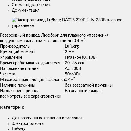
Схема подключения
Документация
Изображения
товаров
Реверсивный привод Люфберг для плавного управления
воздушным клапаном и заслонкой до 0.4 м²
Производитель
Lufberg
Крутящий момент
2 Нм
Управление
Плавное (0...10В)
Время срабатывания двигателя
20...35 сек
Напряжение питания
AC 230В
Частота
50/60Гц
Максимальная площадь заслонки
0.4м²
Наличие пружины
без возвратной пружины
Назначение привода
Воздушный клапан
посмотреть все характеристики
Категории:
Для воздушных клапанов и заслонок
Электроприводы
Lufberg