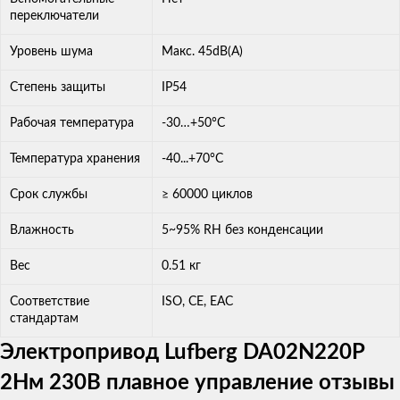
переключатели
Уровень шума
Макс. 45dB(A)
Степень защиты
IP54
Рабочая температура
-30…+50°С
Температура хранения
-40...+70°С
Срок службы
≥ 60000 циклов
Влажность
5~95% RH без конденсации
Вес
0.51 кг
Соответствие
ISO, CE, EAC
стандартам
Электропривод Lufberg DA02N220P
2Нм 230В плавное управление отзывы