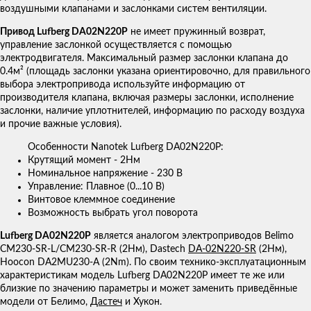
воздушными клапанами и заслонками систем вентиляции.
Привод Lufberg DA02N220P
не имеет пружинный возврат,
управление заслонкой осуществляется с помощью
электродвигателя. Максимальный размер заслонки клапана до
0.4м² (площадь заслонки указана ориентировочно, для правильного
выбора электропривода используйте информацию от
производителя клапана, включая размеры заслонки, исполнение
заслонки, наличие уплотнителей, информацию по расходу воздуха
и прочие важные условия).
Особенности Nanotek Lufberg DA02N220P:
Крутящий момент - 2Нм
Номинальное напряжение - 230 В
Управление: Плавное (0...10 В)
Винтовое клеммное соединение
Возможность выбрать угол поворота
Lufberg DA02N220P
является аналогом электроприводов Belimo
CM230-SR-L/CM230-SR-R (2Нм), Dastech
DA-02N220-SR
(2Нм),
Hoocon DA2MU230-A (2Nm). По своим технико-эксплуатационным
характеристикам модель Lufberg DA02N220P имеет те же или
близкие по значению параметры и может заменить приведённые
модели от Белимо,
Дастеч
и Хукон.