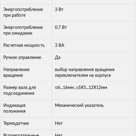
Энергопотребление
3 Вт
при работе
Энергопотребление
0.7 Вт
при ожидании
Расчетная мощность
3 ВА
Ручное управление
Да
Направление
выбор направления вращения
вращения
переключателем на корпусе
Размер вала для
○6...16мм, □5X5...12X12мм
подсоединения
Индикация
Механический указатель
положения
Термодатчик
Нет
Вспомогательные
Нет