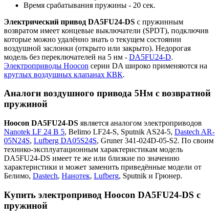
Время срабатывания пружины - 20 сек.
Электрический привод DA5FU24-DS
с пружинным
возвратом имеет концевые выключатели (SPDT), подключив
которые можно удалённо знать о текущем состоянии
воздушной заслонки (открыто или закрыто). Недорогая
модель без переключателей на 5 нм -
DA5FU24-D
.
Электроприводы Hoocon
серии DA широко применяются на
круглых воздушных клапанах КВК
.
Аналоги воздушного привода 5Нм с возвратной
пружиной
Hoocon DA5FU24-DS
является аналогом электроприводов
Nanotek LF 24 B 5
, Belimo LF24-S, Sputnik AS24-5,
Dastech AR-
05N24S
,
Lufberg DA05S24S
, Gruner 341-024D-05-S2. По своим
технико-эксплуатационным характеристикам модель
DA5FU24-DS имеет те же или близкие по значению
характеристики и может заменить приведённые модели от
Белимо,
Dastech
,
Нанотек
,
Lufberg
, Sputnik и Грюнер.
Купить электропривод Hoocon DA5FU24-DS с
пружиной