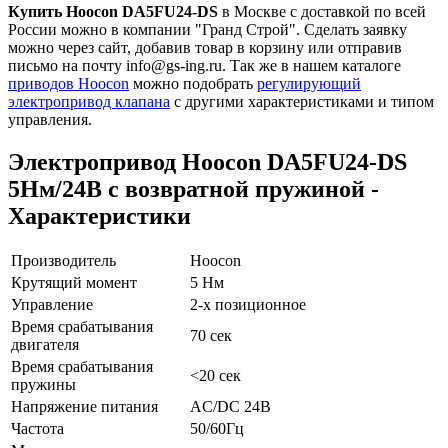
Купить Hoocon DA5FU24-DS
в Москве с доставкой по всей
России можно в компании "Гранд Строй". Сделать заявку
можно через сайт, добавив товар в корзину или отправив
письмо на почту info@gs-ing.ru. Так же в нашем каталоге
приводов Hoocon
можно подобрать
регулирующий
электропривод клапана
с другими характеристиками и типом
управления.
Электропривод Hoocon DA5FU24-DS
5Нм/24В с возвратной пружиной -
Характеристики
Производитель
Hoocon
Крутящий момент
5 Нм
Управление
2-х позиционное
Время срабатывания
70 сек
двигателя
Время срабатывания
<20 сек
пружины
Напряжение питания
AC/DC 24В
Частота
50/60Гц