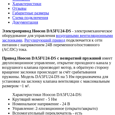
Характеристики
Отзывы
Габаритные размеры
Схема подключения
Документация
Электропривод Hoocon DA5FU24-DS
- электромеханическое
оборудование для управления
воздушными вентиляционными
заслонками
.
Регулирующий привод
подключается к сети
питания с напряжением 24В переменного/постоянного
(AC/DC) тока.
Привод Hoocon DA5FU24-DS с возвратной пружиной
имеет
двухпозиционное управление, открытие проходного канала у
воздушного клапана производит мотор, в обратную сторону
вращение заслонки происходит за счёт срабатывания
пружины. Модель DA5FU24-DS на 5 Нм предназначена для
установки на заслонку клапана вентиляции с максимальным
размером ~1 м².
Характеристики Hoocon DA5FU24-DS:
Крутящий момент - 5 Нм
Номинальное напряжение - 24 В
Управление: 2-хпозиционное (открыто/закрыто)
Вспомогательный переключатель - есть