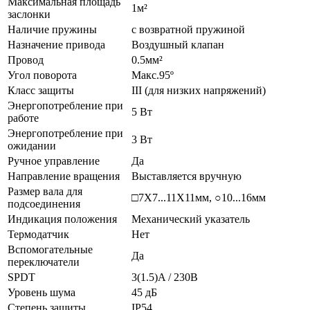
Максимальная площадь
1м²
заслонки
Наличие пружины
с возвратной пружиной
Назначение привода
Воздушный клапан
Провод
0.5мм²
Угол поворота
Макс.95º
Класс защиты
III (для низких напряжений)
Энергопотребление при
5 Вт
работе
Энергопотребление при
3 Вт
ожидании
Ручное управление
Да
Направление вращения
Выставляется вручную
Размер вала для
□7X7...11X11мм, ○10...16мм
подсоединения
Индикация положения
Механический указатель
Термодатчик
Нет
Вспомогательные
Да
переключатели
SPDT
3(1.5)A / 230В
Уровень шума
45 дБ
Степень защиты
IP54