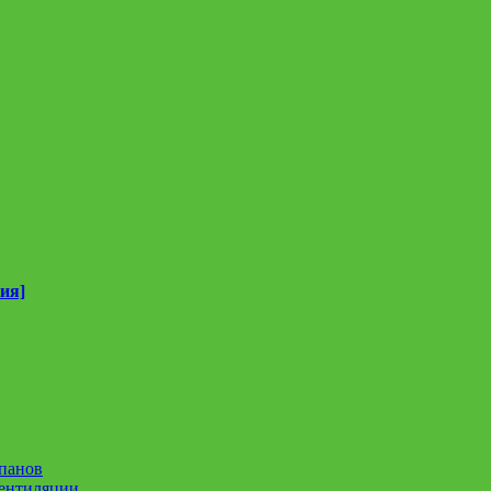
ия]
панов
вентиляции