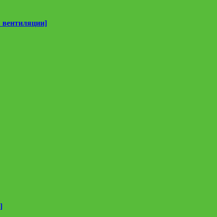
 вентиляции]
]