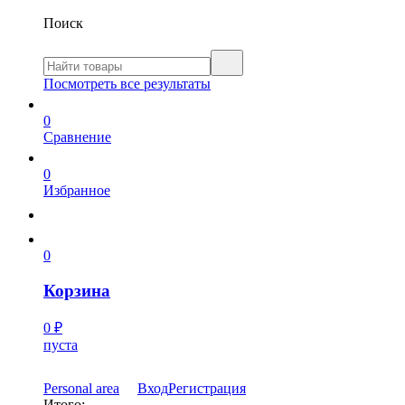
Поиск
Посмотреть все результаты
0
Сравнение
0
Избранное
0
Корзина
0
₽
пуста
Personal area
Вход
Регистрация
Итого: