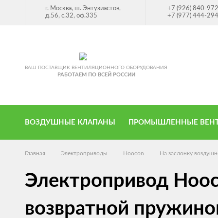
г. Москва, ш. Энтузиастов,
+7 (926) 840-97
д.56, с.32, оф.335
+7 (977) 444-29
ВАШ ПОСТАВЩИК ВЕНТИЛЯЦИОННОГО ОБОРУДОВАНИЯ
РАБОТАЕМ ПО ВСЕЙ РОССИИ
ВОЗДУШНЫЕ КЛАПАНЫ
ПРОМЫШЛЕННЫЕ ВЕН
Главная
Электроприводы
Hoocon
На заслонку воздушн
Электропривод Hoo
возвратной пружино