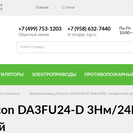
26
Главная
Статьи
49
+7 (499) 753-1203
+7 (958) 632-7440
Пн-Пт
10:00—
Обратный звонок
✉ info@gs-ing.ru
ТИЛЯТОРЫ
ЭЛЕКТРОПРИВОДЫ
ПРОТИВОПОЖАРНЫЕ
ого клапана
Электропривод Hoocon DA3FU24-D 3Нм/24В с возвратной п
con DA3FU24-D 3Нм/24
й