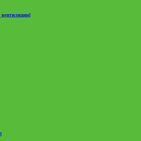
 вентиляции]
]