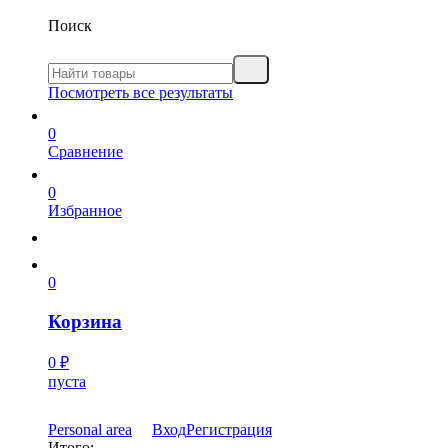
Поиск
Посмотреть все результаты
0
Сравнение
0
Избранное
0
Корзина
0
₽
пуста
Personal area
Вход
Регистрация
Итого: