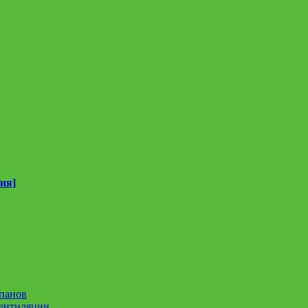
ия]
панов
вентиляции