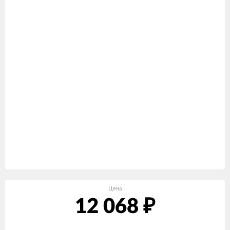
Цена
12 068
₽