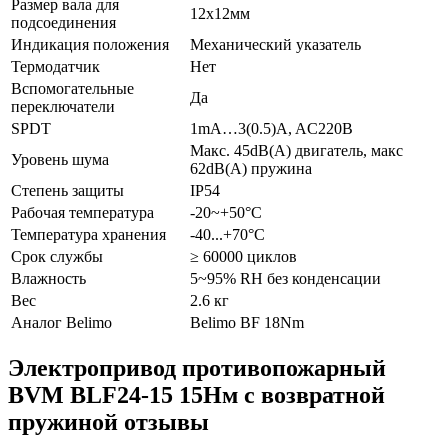
Размер вала для
12х12мм
подсоединения
Индикация положения
Механический указатель
Термодатчик
Нет
Вспомогательные
Да
переключатели
SPDT
1mA…3(0.5)A, AC220В
Макс. 45dB(A) двигатель, макс
Уровень шума
62dB(A) пружина
Степень защиты
IP54
Рабочая температура
-20~+50°С
Температура хранения
-40...+70°С
Срок службы
≥ 60000 циклов
Влажность
5~95% RH без конденсации
Вес
2.6 кг
Аналог Belimo
Belimo BF 18Nm
Электропривод противопожарный
BVM BLF24-15 15Нм с возвратной
пружиной отзывы