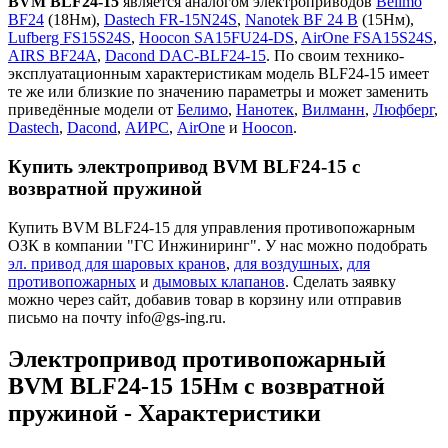
BVM BLF24-15
является аналогом электроприводов
Belimo
BF24
(18Нм),
Dastech FR-15N24S
,
Nanotek BF 24 B
(15Нм),
Lufberg FS15S24S
,
Hoocon SA15FU24-DS
,
AirOne FSA15S24S
,
AIRS BF24A
,
Dacond DAC-BLF24-15
. По своим технико-
эксплуатационным характеристикам модель BLF24-15 имеет
те же или близкие по значению параметры и может заменить
приведённые модели от
Белимо
,
Нанотек
,
Вилманн
,
Люфберг
,
Dastech
,
Dacond
,
АИРС
,
AirOne
и
Hoocon
.
Купить электропривод BVM BLF24-15 с
возвратной пружиной
Купить BVM BLF24-15 для управления противопожарным
ОЗК в компании "ГС Инжиниринг". У нас можно подобрать
эл. привод для шаровых кранов
,
для воздушных
,
для
противопожарных
и
дымовых клапанов
. Сделать заявку
можно через сайт, добавив товар в корзину или отправив
письмо на почту info@gs-ing.ru.
Электропривод противопожарный
BVM BLF24-15 15Нм с возвратной
пружиной - Характеристики