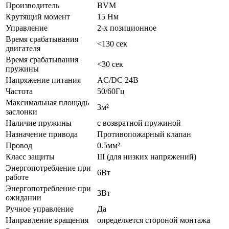
Производитель
BVM
Крутящий момент
15 Нм
Управление
2-х позиционное
Время срабатывания
<130 сек
двигателя
Время срабатывания
<30 сек
пружины
Напряжение питания
AC/DC 24В
Частота
50/60Гц
Максимальная площадь
3м²
заслонки
Наличие пружины
с возвратной пружиной
Назначение привода
Противопожарный клапан
Провод
0.5мм²
Класс защиты
III (для низких напряжений)
Энергопотребление при
6Вт
работе
Энергопотребление при
3Вт
ожидании
Ручное управление
Да
Направление вращения
определяется стороной монтажа