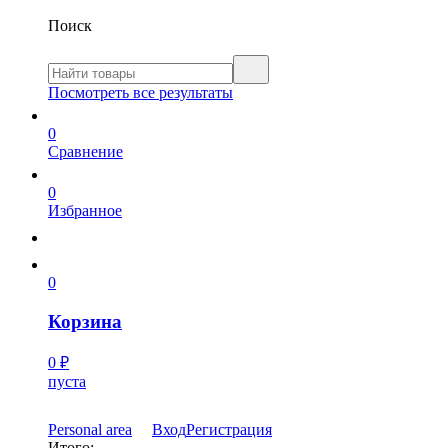
Поиск
Посмотреть все результаты
0
Сравнение
0
Избранное
0
Корзина
0
₽
пуста
Personal area
Вход
Регистрация
Итого: