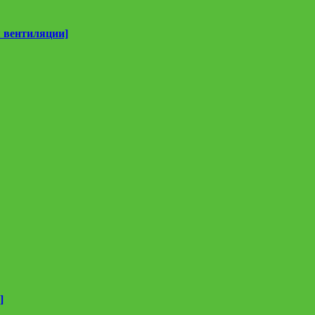
 вентиляции]
]