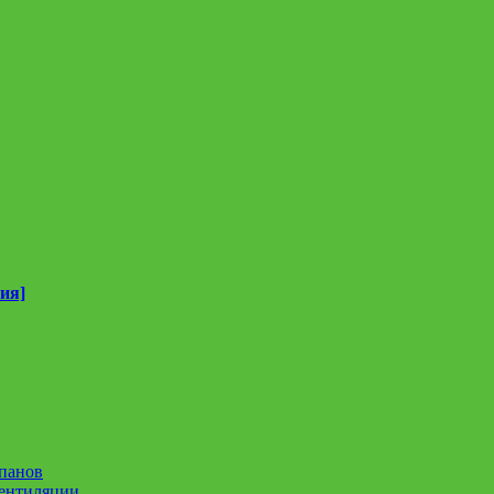
ия]
панов
вентиляции