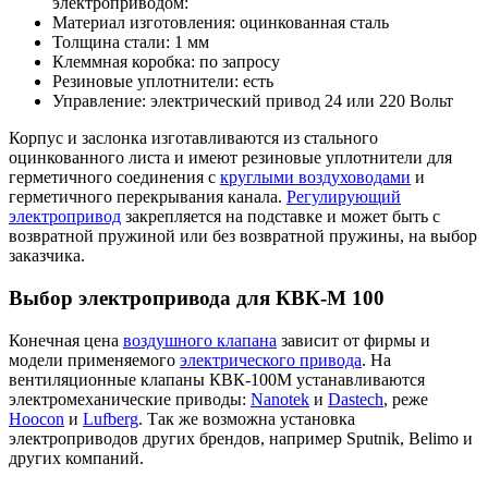
электроприводом:
Материал изготовления: оцинкованная сталь
Толщина стали: 1 мм
Клеммная коробка: по запросу
Резиновые уплотнители: есть
Управление: электрический привод 24 или 220 Вольт
Корпус и заслонка изготавливаются из стального
оцинкованного листа и имеют резиновые уплотнители для
герметичного соединения с
круглыми воздуховодами
и
герметичного перекрывания канала.
Регулирующий
электропривод
закрепляется на подставке и может быть с
возвратной пружиной или без возвратной пружины, на выбор
заказчика.
Выбор электропривода для КВК-М 100
Конечная цена
воздушного клапана
зависит от фирмы и
модели применяемого
электрического привода
. На
вентиляционные клапаны КВК-100М устанавливаются
электромеханические приводы:
Nanotek
и
Dastech
, реже
Hoocon
и
Lufberg
. Так же возможна установка
электроприводов других брендов, например Sputnik, Belimo и
других компаний.