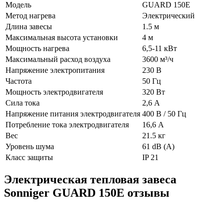
Модель
GUARD 150E
Метод нагрева
Электрический
Длина завесы
1.5 м
Максимальная высота установки
4 м
Мощность нагрева
6,5-11 кВт
Максимальный расход воздуха
3600 м³/ч
Напряжение электропитания
230 В
Частота
50 Гц
Мощность электродвигателя
320 Вт
Сила тока
2,6 А
Напряжение питания электродвигателя
400 В / 50 Гц
Потребление тока электродвигателя
16,6 А
Вес
21.5 кг
Уровень шума
61 dB (A)
Класс защиты
IP 21
Электрическая тепловая завеса
Sonniger GUARD 150E отзывы