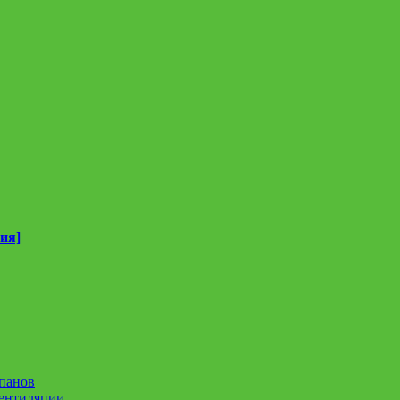
ия]
панов
вентиляции