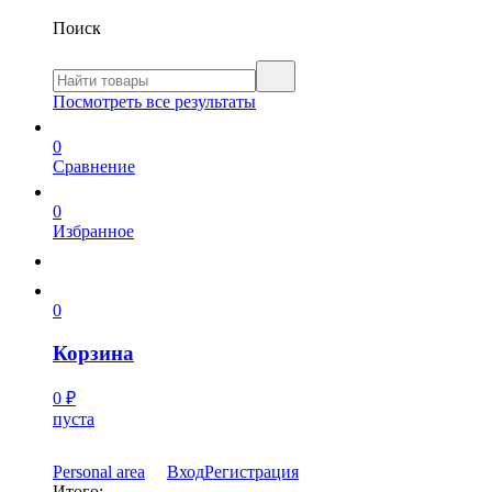
Поиск
Посмотреть все результаты
0
Сравнение
0
Избранное
0
Корзина
0
₽
пуста
Personal area
Вход
Регистрация
Итого: