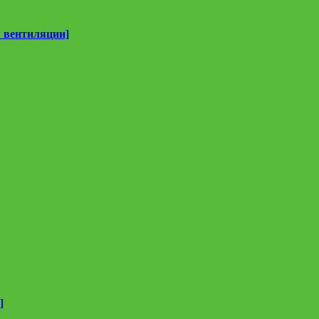
 вентиляции]
]