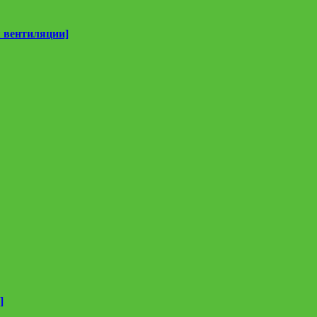
 вентиляции]
]