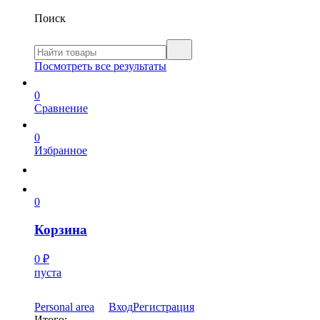
Поиск
Посмотреть все результаты
0
Сравнение
0
Избранное
0
Корзина
0
₽
пуста
Personal area
Вход
Регистрация
Итого: