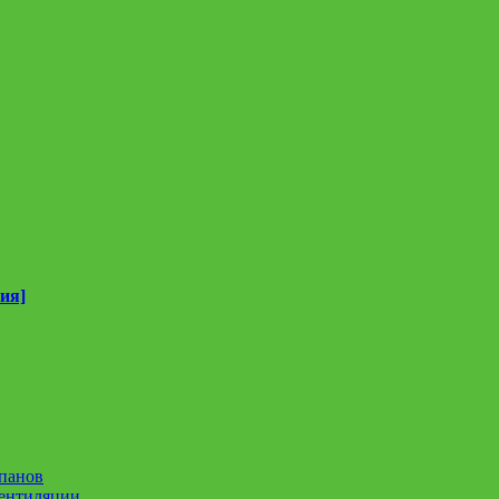
ия]
панов
вентиляции