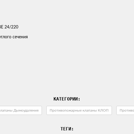
глого сечения
КАТЕГОРИИ:
лапаны Дымоудаления
Противопожарные клапаны КЛОП
Против
ТЕГИ: