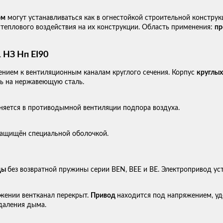
ом
могут устанавливаться как в огнестойкой строительной конструкц
теплового воздействия на их конструкции. Область применения:
пр
НЗ Нп EI90
нием к вентиляционным каналам круглого сечения. Корпус
круглы
ть на нержавеющую сталь.
няется в противодымной вентиляции подпора воздуха.
защищён специальной оболочкой.
ды
без возвратной пружины серии BEN, BEE и BE. Электропривод уст
жении вентканал перекрыт.
Привод
находится под напряжением, уд
удаления дыма.