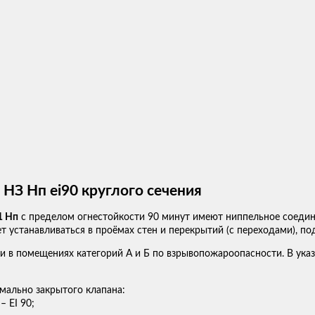
З Нп ei90 круглого сечения
1 Нп
с пределом огнестойкости 90 минут имеют ниппельное соедине
 устанавливаться в проёмах стен и перекрытий (с переходами), под
и в помещениях категорий А и Б по взрывопожароопасности. В ук
мально закрытого клапана:
 EI 90;