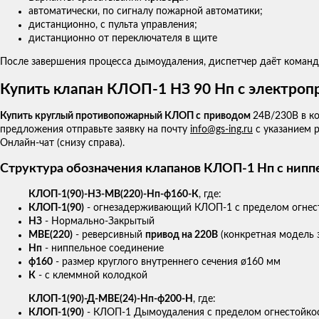
автоматически, по сигналу пожарной автоматики;
дистанционно, с пульта управления;
дистанционно от переключателя в щите
После завершения процесса дымоудаления, диспетчер даёт команд
Купить клапан КЛОП-1 НЗ 90 Нп с электро
Купить круглый противопожарный КЛОП с
приводом
24В/230В в к
предложения отправьте заявку на почту
info@gs-ing.ru
с указанием 
Онлайн-чат (снизу справа).
Структура обозначения клапанов КЛОП-1 Нп с нип
КЛОП-1(90)-НЗ-МВ(220)-Нп-ф160-К
, где:
КЛОП-1(90)
- огнезадерживающий КЛОП-1 с пределом огнес
НЗ
- Нормально-Закрытый
МВЕ(220)
- реверсивный
привод на 220В
(конкретная модель з
Нп
- ниппельное соединение
ф160
- размер круглого внутреннего сечения ø160 мм
К
- с клеммной колодкой
КЛОП-1(90)-Д-МВЕ(24)-Нп-ф200-Н
, где:
КЛОП-1(90)
- КЛОП-1 Дымоудаления с пределом огнестойко