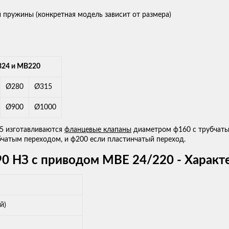
й пружины (конкретная модель зависит от размера)
B24 и MB220
Ø280
Ø315
Ø900
Ø1000
5 изготавливаются
фланцевые клапаны
диаметром ф160 с трубчаты
чатым переходом, и ф200 если пластинчатый переход.
0 НЗ с приводом MBE 24/220 - Характ
й)