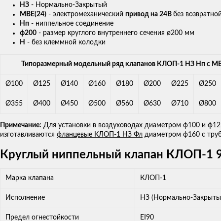
НЗ
- Нормально-Закрытый
МВЕ(24)
- электромеханический
привод на 24В
без возвратно
Нп
- ниппельное соединение
ф200
- размер круглого внутреннего сечения ø200 мм
Н
- без клеммной колодки
Типоразмерный модельный ряд клапанов КЛОП-1 НЗ Нп с M
Ø100
Ø125
Ø140
Ø160
Ø180
Ø200
Ø225
Ø250
Ø355
Ø400
Ø450
Ø500
Ø560
Ø630
Ø710
Ø800
Примечание:
Для установки в воздуховодах диаметром ф100 и ф12
изготавливаются
фланцевые КЛОП-1 НЗ Фл
диаметром ф160 с труб
Круглый ниппельный клапан КЛОП-1 9
Марка клапана
КЛОП-1
Исполнение
НЗ (Нормально-Закрыты
Предел огнестойкости
ЕI90