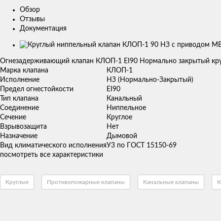
Обзор
Отзывы
Документация
Изображения
товаров
Огнезадерживающий клапан КЛОП-1 ЕI90 Нормально закрытый кру
Марка клапана
КЛОП-1
Исполнение
НЗ (Нормально-Закрытый)
Предел огнестойкости
ЕI90
Тип клапана
Канальный
Соединение
Ниппельное
Сечение
Круглое
Взрывозащита
Нет
Назначение
Дымовой
Вид климатического исполнения
У3 по ГОСТ 15150-69
посмотреть все характеристики
Круглые
Противопожарные клапаны
Канальные клапаны
К