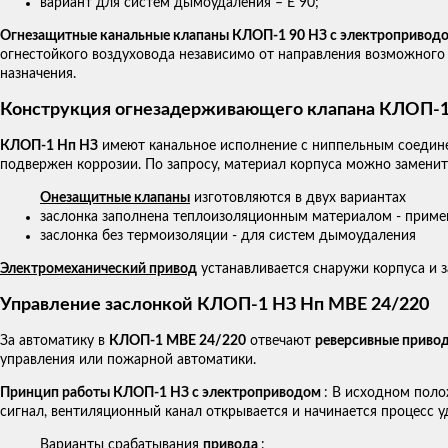
вариант для систем дымоудаления – E 90;
Огнезащитные канальные клапаны КЛОП-1 90 НЗ с электропривод
огнестойкого воздуховода независимо от направления возможного 
назначения.
Конструкция огнезадерживающего клапана КЛОП-1 
КЛОП-1 Нп НЗ
имеют канальное исполнение с ниппельным соедине
подвержен коррозии. По запросу, материал корпуса можно замени
Онезащитные клапаны
изготовляются в двух вариантах
заслонка заполнена теплоизоляционным материалом - приме
заслонка без термоизоляции - для систем дымоудаления
Электромеханический привод
устанавливается снаружи корпуса и 
Управление заслонкой КЛОП-1 НЗ Нп МВЕ 24/220
За автоматику в
КЛОП-1 МВЕ 24/220
отвечают
реверсивные приво
управления или пожарной автоматики.
Принцип работы КЛОП-1 НЗ с электроприводом
: В исходном поло
сигнал, вентиляционный канал открывается и начинается процесс 
Варианты срабатывания
привода
: