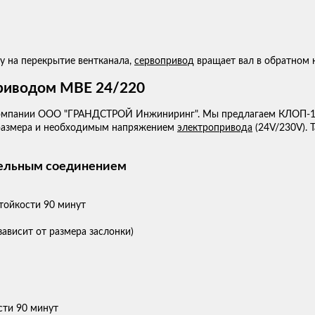
у на перекрытие вентканала,
сервопривод
вращает вал в обратном 
приводом МВЕ 24/220
омпании ООО "ГРАНДСТРОЙ Инжиниринг". Мы предлагаем КЛОП-1 с
размера и необходимым напряжением
электропривода
(24V/230V). 
пельным соединением
тойкости 90 минут
ависит от размера заслонки)
сти 90 минут