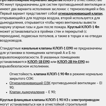
Противопожарные нормально закрытые КЛОП-1
огнестойкостью
90 минут предназначены для систем противодымной вентиляции и
имеют два варианта исполнения заслонки: с термоизоляцией и без.
Первый вариант представляет собой
огнезадерживающий клапан
,
открывающийся для подпора воздуха, второй используется для
дымоудаления, открывается чтобы через вентканалы вывести
наружу угарные газы и дым после пожара.
Круглый КЛОП-1 Фл
может устанавливаться в проёмах стен и перекрытий (с
переходами), подвесных потолков, а также в торцах и на отводах
воздуховодов.
Стандартные
канальные клапаны КЛОП-1 EI90
не предназначены
для установки в помещениях категорий А и Б по
взрывопожароопасности. В указанных помещениях
устанавливаются
КЛОП-1В EI90
или
КЛОП-2В Нп EI90
во
взрывобезопасном исполнении.
Огнестойкость
клапана КЛОП-1 90 Фл
в режиме нормально
закрытого ОЗК:
Огнезадерживающий ОЗК
противодымной вентиляции – EI
90;
Клапан дымоудаления
– E 90;
Круглые фланцевые клапаны КЛОП-1 90 НЗ с электроприводом
могут устанавливаться как в огнестойкой строительной