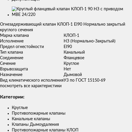
Изображения
товаров
Огнезадерживающий клапан КЛОП-1 ЕI90 Нормально закрытый
круглого сечения
Марка клапана
КЛОП-1
Исполнение
НЗ (Нормально-Закрытый)
Предел огнестойкости
ЕI90
Тип клапана
Канальный
Соединение
Фланцевое
Сечение
Круглое
Взрывозащита
Нет
Назначение
Дымовой
Вид климатического исполнения
У3 по ГОСТ 15150-69
посмотреть все характеристики
Категории:
Круглые
Противопожарные клапаны
Канальные клапаны
Клапаны Дымоудаления
Противопожарные клапаны КЛОП