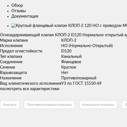
Обзор
Отзывы
Документация
Изображения
товаров
Огнезадерживающий клапан КЛОП-2 ЕI120 Нормально открытый кр
Марка клапана
КЛОП-2
Исполнение
НО (Нормально-Открытый)
Предел огнестойкости
ЕI120
Тип клапана
Канальный
Соединение
Фланцевое
Сечение
Круглое
Взрывозащита
Нет
Назначение
Противопожарный
Вид климатического исполнения
У3 по ГОСТ 15150-69
посмотреть все характеристики
Круглые
Противопожарные клапаны
Канальные клапаны
П