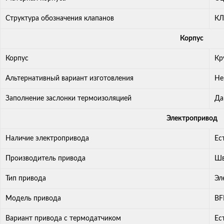
Cтруктура обозначения клапанов
КЛ
Корпус
Корпус
Кр
Альтернативный вариант изготовления
Не
Заполнение заслонки термоизоляцией
Да
Электропривод
Наличие электропривода
Ес
Производитель привода
Шв
Тип привода
Эл
Модель привода
BF
Вариант привода с термодатчиком
Ес