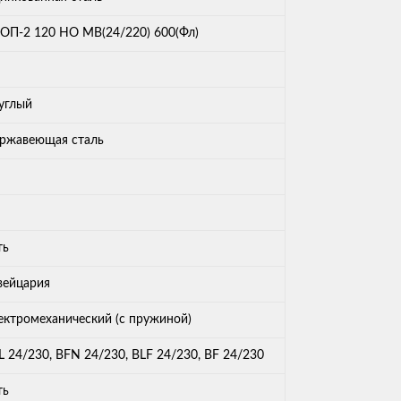
ОП-2 120 НО МВ(24/220) 600(Фл)
углый
ржавеющая сталь
ть
ейцария
ектромеханический (с пружиной)
L 24/230, BFN 24/230, BLF 24/230, BF 24/230
ть