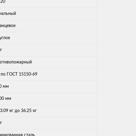
120
нальный
анцевое
углое
т
отивопожарный
 по ГОСТ 15150-69
0 мм
00 мм
 3.09 кг до 36.25 кг
т
инкованная сталь