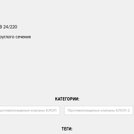
углого сечения
КАТЕГОРИИ:
ротивопожарные клапаны КЛОП
Противопожарные клапаны КЛОП-2
ТЕГИ: