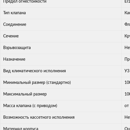
Предел огнестойкости
ЕI
Тип клапана
Ка
Соединение
Фл
Сечение
Кр
Взрывозащита
Не
Назначение
Пр
Вид климатического исполнения
У3
Минимальный размер (стандартно)
10
Максимальный размер
10
Масса клапана (с приводом)
от
Возможность кассетного исполнения
Не
Материал корпуса
Оц