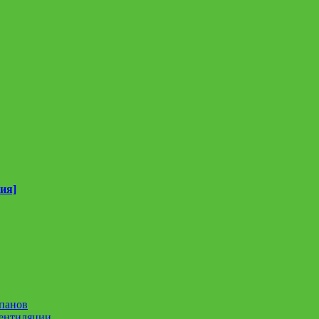
ия]
панов
вентиляции