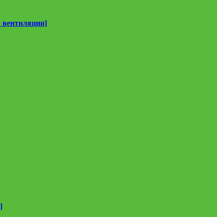
 вентиляции]
]