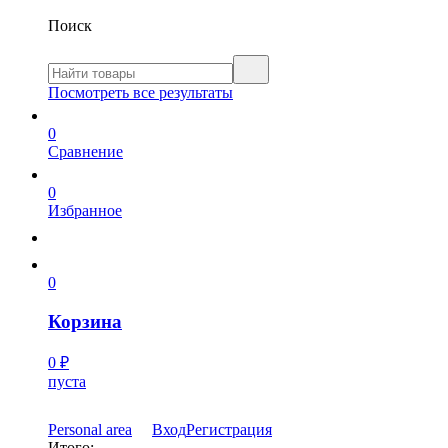
Поиск
Посмотреть все результаты
0
Сравнение
0
Избранное
0
Корзина
0
₽
пуста
Personal area
Вход
Регистрация
Итого: