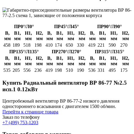
ПР0°/Л0°
ПР45°/Л45°
ПР90°/Л90°
B,
B1,
H1,
H2,
B,
B1,
H1,
H2,
B,
B1,
H1,
H2,
мм
мм
мм
мм
мм
мм
мм
мм
мм
мм
мм
мм
458
189
518
198
410
174
650
330
419
221
590
270
ПР135°/Л135°
ПР270°/Л270°
ПР315°/Л315°
B,
B1,
H1,
H2,
B,
B1,
H1,
H2,
B,
B1,
H1,
H2,
мм
мм
мм
мм
мм
мм
мм
мм
мм
мм
мм
мм
535
205
556
236
419
198
510
190
536
331
495
175
Купить Радиальный вентилятор ВР 86-77 №2.5
исп.1 0.12кВт
Центробежный вентилятор ВР 86-77-2 низкого давления
одностороннего всасывания с двигателем 1500 об/мин.
Перейти к странице товара
Заказ по телефону
+7 (499) 753-1203