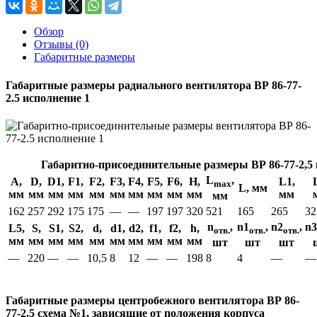
Обзор
Отзывы (0)
Габаритные размеры
Габаритные размеры радиального вентилятора ВР 86-77-
2.5 исполнение 1
Габаритно-присоединительные размеры ВР 86-77-2,5 
L
,
А,
D,
D1,
F1,
F2,
F3,
F4,
F5,
F6,
H,
L1,
max
L, мм
мм
мм
мм
мм
мм
мм
мм
мм
мм
мм
мм
мм
162
257
292
175
175
—
—
197
197
320
521
165
265
32
n
,
n1
,
n2
,
n3
L5,
S,
S1,
S2,
d,
d1,
d2,
f1,
f2,
h,
отв.
отв.
отв.
мм
мм
мм
мм
мм
мм
мм
мм
мм
мм
шт
шт
шт
—
220
—
—
10,5
8
12
—
—
198
8
4
—
—
Габаритные размеры центробежного вентилятора ВР 86-
77-2.5 схема №1, зависящие от положения корпуса