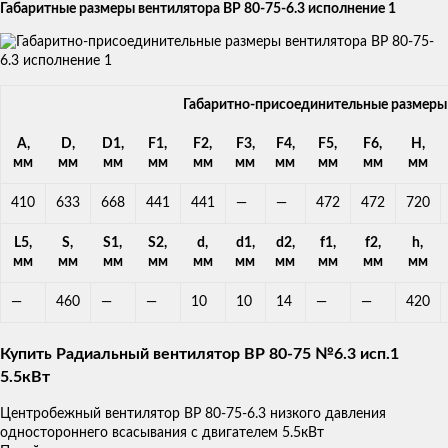
Габаритные размеры вентилятора ВР 80-75-6.3 исполнение 1
Габаритно-присоединительные размеры В
А,
D,
D1,
F1,
F2,
F3,
F4,
F5,
F6,
H,
мм
мм
мм
мм
мм
мм
мм
мм
мм
мм
410
633
668
441
441
—
—
472
472
720
L5,
S,
S1,
S2,
d,
d1,
d2,
f1,
f2,
h,
мм
мм
мм
мм
мм
мм
мм
мм
мм
мм
—
460
—
—
10
10
14
—
—
420
Купить Радиальный вентилятор ВР 80-75 №6.3 исп.1
5.5кВт
Центробежный вентилятор ВР 80-75-6.3 низкого давления
одностороннего всасывания с двигателем 5.5кВт