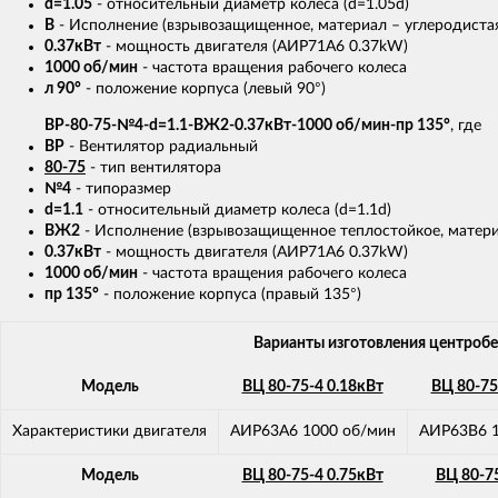
d=1.05
- относительный диаметр колеса (d=1.05d)
В
- Исполнение (взрывозащищенное, материал – углеродистая 
0.37кВт
- мощность двигателя (АИР71А6 0.37kW)
1000 об/мин
- частота вращения рабочего колеса
л 90°
- положение корпуса (левый 90°)
ВР-80-75-№4-d=1.1-ВЖ2-0.37кВт-1000 об/мин-пр 135°
, где
ВР
- Вентилятор радиальный
80-75
- тип вентилятора
№4
- типоразмер
d=1.1
- относительный диаметр колеса (d=1.1d)
ВЖ2
- Исполнение (взрывозащищенное теплостойкое, материа
0.37кВт
- мощность двигателя (АИР71A6 0.37kW)
1000 об/мин
- частота вращения рабочего колеса
пр 135°
- положение корпуса (правый 135°)
Варианты изготовления центроб
Модель
ВЦ 80-75-4 0.18кВт
ВЦ 80-75
Характеристики двигателя
АИР63А6 1000 об/мин
АИР63В6 1
Модель
ВЦ 80-75-4 0.75кВт
ВЦ 80-75