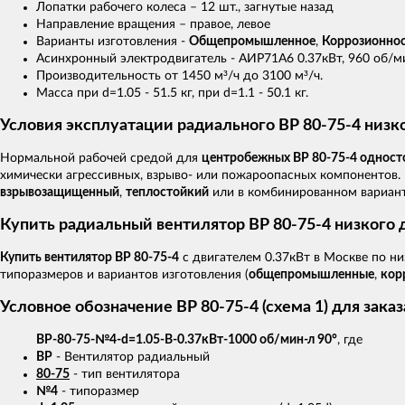
Лопатки рабочего колеса – 12 шт., загнутые назад
Направление вращения – правое, левое
Варианты изготовления -
Общепромышленное
,
Коррозионно
Асинхронный электродвигатель - АИР71A6 0.37кВт, 960 об/м
Производительность от 1450 м³/ч до 3100 м³/ч.
Масса при d=1.05 - 51.5 кг, при d=1.1 - 50.1 кг.
Условия эксплуатации радиального ВР 80-75-4 низк
Нормальной рабочей средой для
центробежных ВР 80-75-4 одност
химически агрессивных, взрыво- или пожароопасных компонентов.
взрывозащищенный
,
теплостойкий
или в комбинированном варианте
Купить радиальный вентилятор ВР 80-75-4 низкого 
Купить вентилятор ВР 80-75-4
с двигателем 0.37кВт в Москве по 
типоразмеров и вариантов изготовления (
общепромышленные
,
кор
Условное обозначение ВР 80-75-4 (схема 1) для заказ
ВР-80-75-№4-d=1.05-В-0.37кВт-1000 об/мин-л 90°
, где
ВР
- Вентилятор радиальный
80-75
- тип вентилятора
№4
- типоразмер