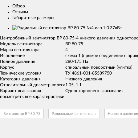
Обзор
Отзывы
Габаритные размеры
Изображения
товаров
Центробежный вентилятор ВР 80-75-4 низкого давления односторо
Модель вентилятора
ВР 80-75
Марка вентилятора
4
Исполнение
схема 1 (прямое соединение с при
Полное давление
280-175 Па
Корпус
спиральный поворотный (улитка)
Технические условия
ТУ 4861-001-85589750
Категория давления
Низкого давления
Относительный диаметр колеса
1.05, 1.1
Вариант всасывания
Одностороннего всасывания
посмотреть все характеристики
Вентилятор ВР 80-75
Радиальные вентиляторы
Низкого давлени