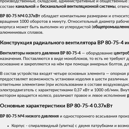
производственные, складские, административные и общественные з
составе
канальной
и
бесканальной вентиляционной системы
, отве
ВР 80-75 №4 0.37кВт
обладает компактными размерами и относитс
вращения 1000 оборотов в минуту. Относительный диаметр рабочего
корпуса может быть выполнен из углеродистой (
общепромышленн
алюминиевых сплавов.
Конструкция радиального вентилятора ВР 80-75-4 ис
Вентиляторы низкого давления ВР 80-75-4
— оборудование
центроб
назначения. Поставляются в виде моноблоков, то есть не требуют
основание и закрепляются на нём при помощи анкерных болтов, д
В состав устройства входят четыре основных элемента — опорная 
предоставляет возможность установки изделия в шести различных 
ответными элементами (при использовании в составе воздуховодн
электродвигатель с характеристиками 0,37 кВт и 1000 об/мин. Вну
котором вращается колесо, различают правое и левое исполнение
Основные характеристики ВР 80-75-4 0.37кВт
ВР 80-75 №4 низкого давления
и одностороннего всасывания произ
Корпус - спиралевидный (улитка) с двумя патрубками и возм