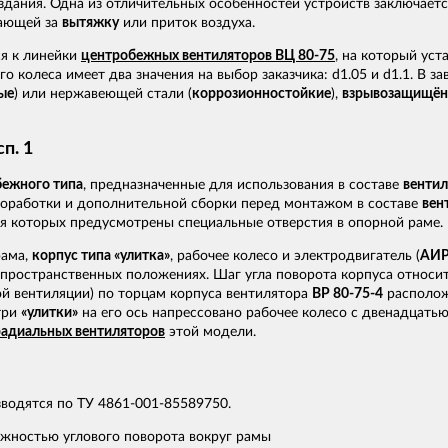
дания. Одна из отличительных особенностей устройств заключаетс
чающей за
вытяжку
или приток воздуха.
я к линейки
центробежных вентиляторов ВЦ 80-75
, на который ус
 колеса имеет два значения на выбор заказчика: d1.05 и d1.1. В з
ые
) или нержавеющей стали (
коррозионностойкие
),
взрывозащищён
п. 1
ежного типа
, предназначенные для использования в составе
венти
 доработки и дополнительной сборки перед монтажом в составе
вен
ля которых предусмотрены специальные отверстия в опорной раме.
рама,
корпус типа «улитка»
, рабочее колесо и электродвигатель (
АИР
пространственных положениях. Шаг угла поворота корпуса относит
ой вентиляции) по торцам корпуса вентилятора
ВР 80-75-4
располож
три
«улитки»
на его ось напрессовано рабочее колесо с двенадцатью
радиальных вентиляторов
этой модели.
водятся по ТУ 4861-001-85589750.
ожностью углового поворота вокруг рамы