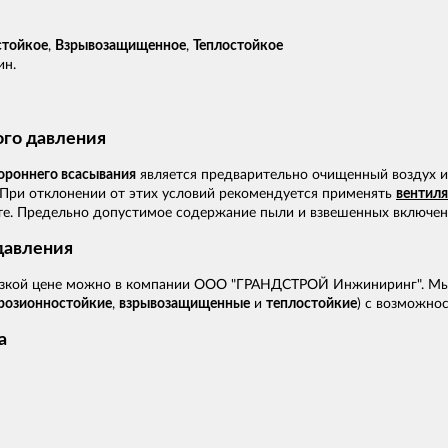
стойкое
,
Взрывозащищенное
,
Теплостойкое
ин.
ого давления
ороннего всасывания
является предварительно очищенный воздух и
 При отклонении от этих условий рекомендуется применять
вентиля
. Предельно допустимое содержание пыли и взвешенных включений 
давления
низкой цене можно в компании ООО "ГРАНДСТРОЙ Инжиниринг". М
розионностойкие
,
взрывозащищенные
и
теплостойкие
) с возможнос
а