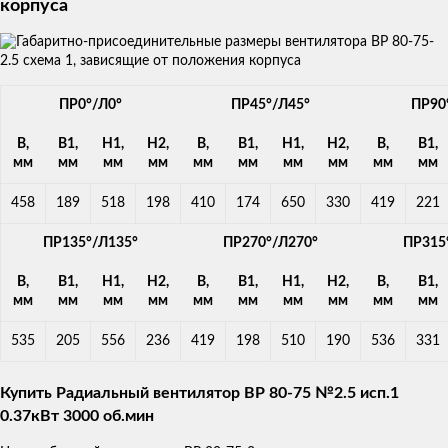
корпуса
ПР0°/Л0°
ПР45°/Л45°
ПР90
B,
B1,
H1,
H2,
B,
B1,
H1,
H2,
B,
B1,
мм
мм
мм
мм
мм
мм
мм
мм
мм
мм
458
189
518
198
410
174
650
330
419
221
ПР135°/Л135°
ПР270°/Л270°
ПР315
B,
B1,
H1,
H2,
B,
B1,
H1,
H2,
B,
B1,
мм
мм
мм
мм
мм
мм
мм
мм
мм
мм
535
205
556
236
419
198
510
190
536
331
Купить Радиальный вентилятор ВР 80-75 №2.5 исп.1
0.37кВт 3000 об.мин