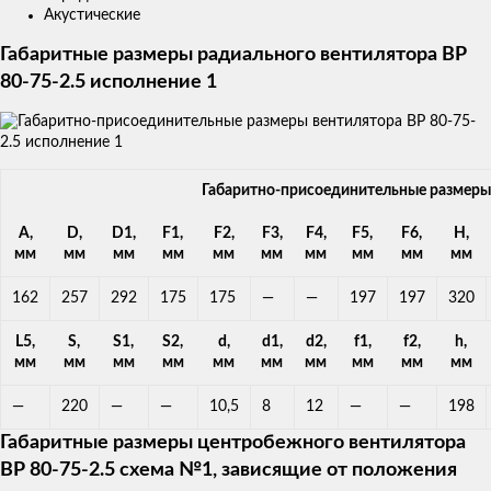
Акустические
Габаритные размеры радиального вентилятора ВР
80-75-2.5 исполнение 1
Габаритно-присоединительные размеры В
А,
D,
D1,
F1,
F2,
F3,
F4,
F5,
F6,
H,
мм
мм
мм
мм
мм
мм
мм
мм
мм
мм
162
257
292
175
175
—
—
197
197
320
L5,
S,
S1,
S2,
d,
d1,
d2,
f1,
f2,
h,
мм
мм
мм
мм
мм
мм
мм
мм
мм
мм
—
220
—
—
10,5
8
12
—
—
198
Габаритные размеры центробежного вентилятора
ВР 80-75-2.5 схема №1, зависящие от положения