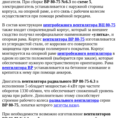
двигателя. При сборке
ВР 80-75 №6.3
по
схеме 5
,
электродвигатель устанавливается с наружной стороны
корпуса, на опорной раме, а его связь с рабочим колесом
осуществляется при помощи ремённой передачи.
В состав конструкции
центробежного вентилятора ВЦ 80-75
также входит спиралевидный корпус, который за внешнее
сходство получил неофициальное наименование
«улитка»
, и
опорная рама. Корпус
вентилятора ВР 80-75
изготавливается
из углеродистой стали, от коррозии его поверхности
защищены при помощи полимерного покрытия. Корпус
монтируется на опорной раме
центробежного вентилятора
в
одном из шести положений (выбирается при заказе), которые
обеспечивают нужную пространственную ориентацию. Рама
вентилятора ВР
устанавливается на бетонное основание и
крепится к нему при помощи анкеров.
Двигатель
вентилятора радиального ВР 80-75-6.3
в
исполнении 5 обладает мощностью 4 кВт при частоте
оборотов 1330 об/мин, что обеспечивает сниженный уровень
шума при работе. Дополнительно этому способствует
строение рабочего колеса
радиального вентилятора
серии
ВР 80-75
, лопатки которого
загнуты назад
.
При необходимости возможно изготовление
вентиляторов