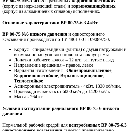
ВР 80-75 №6.3 исп.5
в различных
коррозионностойких
(корпус из нержавеющей стали) и
взрывозащищённых
(корпус из алюминиевых сплавов) исполнениях.
Основные характеристики ВР 80-75-6.3 4кВт
ВР 80-75 №6 низкого давления
и одностороннего
всасывания производятся по ТУ 4861-001-109089750.
Корпус - спиралевидный (улитка) с двумя патрубками и
возможностью углового поворота вокруг рамы
Лопатки рабочего колеса – 12 шт., загнутые назад
Направление вращения – правое, левое
Варианты изготовления -
Общепромышленное
,
Коррозионностойкое
,
Взрывозащищенное
,
Теплостойкое
Асинхронный электродвигатель - 4кВт, 1330 об/мин.
Производительность от 6000 м³/ч до 14200 м³/ч.
Масса - 264 кг
Условия эксплуатации радиального ВР 80-75-6 низкого
давления
Нормальной рабочей средой для
центробежных ВР 80-75-6.3
одностороннего всасывания
является предварительно