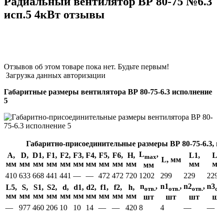
Радиальный вентилятор ВР 80-75 №6.3
исп.5 4кВт отзывы
Отзывов об этом товаре пока нет. Будьте первым!
Загрузка данных авторизации
Габаритные размеры вентилятора ВР 80-75-6.3 исполнение
5
Габаритно-присоединительные размеры ВР 80-75-6.3, 
L
,
А,
D,
D1,
F1,
F2,
F3,
F4,
F5,
F6,
H,
L1,
L
max
L, мм
мм
мм
мм
мм
мм
мм
мм
мм
мм
мм
мм
мм
410
633
668
441
441
—
—
472
472
720
1202
299
229
22
n
,
n1
,
n2
,
n3
L5,
S,
S1,
S2,
d,
d1,
d2,
f1,
f2,
h,
отв.
отв.
отв.
мм
мм
мм
мм
мм
мм
мм
мм
мм
мм
шт
шт
шт
—
977
460
206
10
10
14
—
—
420
8
4
—
—