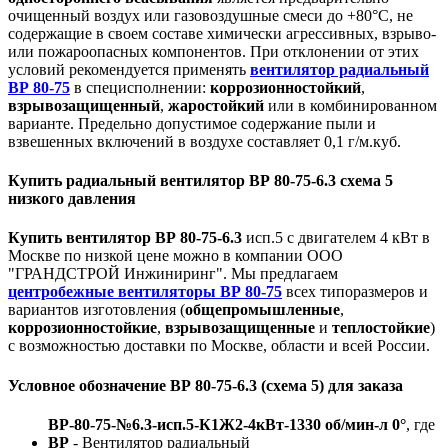
очищенный воздух или газовоздушные смеси до +80°С, не
содержащие в своем составе химически агрессивных, взрыво-
или пожароопасных компонентов. При отклонении от этих
условий рекомендуется применять
вентилятор радиальный
ВР 80-75
в специсполнении:
коррозионностойкий
,
взрывозащищенный
,
жаростойкий
или в комбинированном
варианте. Предельно допустимое содержание пыли и
взвешенных включений в воздухе составляет 0,1 г/м.куб.
Купить радиальный вентилятор ВР 80-75-6.3 схема 5
низкого давления
Купить вентилятор ВР 80-75-6.3
исп.5 с двигателем 4 кВт в
Москве по низкой цене можно в компании ООО
"ГРАНДСТРОЙ Инжиниринг". Мы предлагаем
центробежные вентиляторы ВР 80-75
всех типоразмеров и
вариантов изготовления (
общепромышленные
,
коррозионностойкие
,
взрывозащищенные
и
теплостойкие
)
с возможностью доставки по Москве, области и всей России.
Условное обозначение ВР 80-75-6.3 (схема 5) для заказа
ВР-80-75-№6.3-исп.5-К1Ж2-4кВт-1330 об/мин-л 0°
, где
ВР
- Вентилятор радиальный