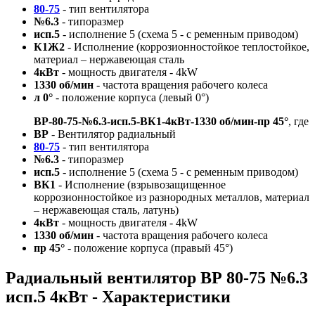
80-75
- тип вентилятора
№6.3
- типоразмер
исп.5
- исполнение 5 (схема 5 - с ременным приводом)
К1Ж2
- Исполнение (коррозионностойкое теплостойкое,
материал – нержавеющая сталь
4кВт
- мощность двигателя - 4kW
1330 об/мин
- частота вращения рабочего колеса
л 0°
- положение корпуса (левый 0°)
ВР-80-75-№6.3-исп.5-ВК1-4кВт-1330 об/мин-пр 45°
, где
ВР
- Вентилятор радиальный
80-75
- тип вентилятора
№6.3
- типоразмер
исп.5
- исполнение 5 (схема 5 - с ременным приводом)
ВК1
- Исполнение (взрывозащищенное
коррозионностойкое из разнородных металлов, материал
– нержавеющая сталь, латунь)
4кВт
- мощность двигателя - 4kW
1330 об/мин
- частота вращения рабочего колеса
пр 45°
- положение корпуса (правый 45°)
Радиальный вентилятор ВР 80-75 №6.3
исп.5 4кВт - Характеристики