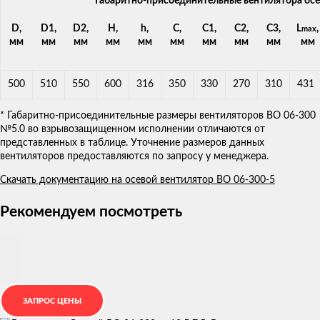
Габаритно-присоединительные вентилятора ос
D,
D1,
D2,
H,
h,
C,
C1,
C2,
C3,
L
,
max
мм
мм
мм
мм
мм
мм
мм
мм
мм
мм
500
510
550
600
316
350
330
270
310
431
* Габаритно-присоединительные размеры вентиляторов ВО 06-300
№5.0 во взрывозащищенном исполнении отличаются от
представленных в таблице. Уточнение размеров данных
вентиляторов предоставляются по запросу у менеджера.
Скачать документацию на осевой вентилятор ВО 06-300-5
Рекомендуем посмотреть