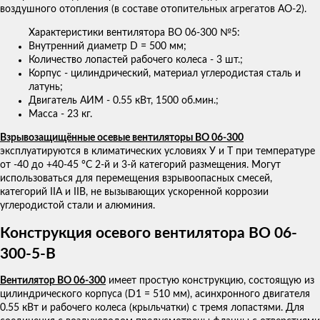
воздушного отопления (в составе отопительных агрегатов АО-2).
Характеристики вентилятора ВО 06-300 №5:
Внутренний диаметр D = 500 мм;
Количество лопастей рабочего колеса - 3 шт.;
Корпус - цилиндрический, материал углеродистая сталь и
латунь;
Двигатель АИМ - 0.55 кВт, 1500 об.мин.;
Масса - 23 кг.
Взрывозащищённые осевые вентиляторы ВО 06-300
эксплуатируются в климатических условиях У и Т при температуре
от -40 до +40-45 °С 2-й и 3-й категорий размещения. Могут
использоваться для перемещения взрывоопасных смесей,
категорий IIA и IIB, не вызывающих ускоренной коррозии
углеродистой стали и алюминия.
Конструкция осевого вентилятора ВО 06-
300-5-В
Вентилятор ВО 06-300
имеет простую конструкцию, состоящую из
цилиндрического корпуса (D1 = 510 мм), асинхронного двигателя
0.55 кВт и рабочего колеса (крыльчатки) с тремя лопастями. Для