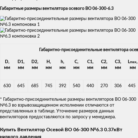
Габаритные размеры вентилятора осевого ВО 06-300-6.3
Габаритно-присоединительные вентилятора осе
D,
D1,
D2,
H,
h,
C,
C1,
C2,
C3,
L
,
max
мм
мм
мм
мм
мм
мм
мм
мм
мм
мм
630
645
685
745
392
540
440
270
306
445
* Габаритно-присоединительные размеры вентиляторов ВО 06-300
№6.3 во взрывозащищенном исполнении отличаются от
представленных в таблице. Уточнение размеров данных
вентиляторов предоставляются по запросу у менеджера.
Купить Вентилятор Осевой ВО 06-300 №6.3 0.37кВт
низкого давления