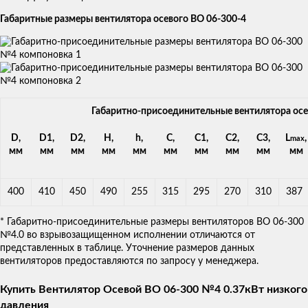
Габаритные размеры вентилятора осевого ВО 06-300-4
Габаритно-присоединительные вентилятора ос
D,
D1,
D2,
H,
h,
C,
C1,
C2,
C3,
L
,
max
мм
мм
мм
мм
мм
мм
мм
мм
мм
мм
400
410
450
490
255
315
295
270
310
387
* Габаритно-присоединительные размеры вентиляторов ВО 06-300
№4.0 во взрывозащищенном исполнении отличаются от
представленных в таблице. Уточнение размеров данных
вентиляторов предоставляются по запросу у менеджера.
Купить Вентилятор Осевой ВО 06-300 №4 0.37кВт низкого
давления