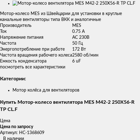
Изображения
товаров
Мотор-колесо MES из Швейцарии для установки в круглые
канальные вентиляторы типа ВКК и аналогичные
Производитель
MES
Ток
0.75 A
Напряжение питания
AC 230В
Частота
50 Гц
Энергопотребление при работе
172 Вт
Частота вращения рабочего колеса
2580 об/мин
Емкость конденсатора
6 uF
посмотреть все характеристики
Категории:
Мотор колёса для вентиляторов
Купить Мотор-колесо вентилятора MES M42-2 250X56-R
TP CL.F
Цена
Цена по запросу
Артикул: НС-1368609
В наличии