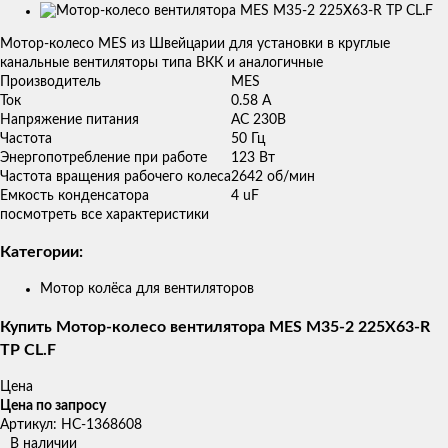
Изображения
товаров
Мотор-колесо MES из Швейцарии для установки в круглые
канальные вентиляторы типа ВКК и аналогичные
Производитель
MES
Ток
0.58 A
Напряжение питания
AC 230В
Частота
50 Гц
Энергопотребление при работе
123 Вт
Частота вращения рабочего колеса
2642 об/мин
Емкость конденсатора
4 uF
посмотреть все характеристики
Категории:
Мотор колёса для вентиляторов
Купить Мотор-колесо вентилятора MES M35-2 225X63-R
TP CL.F
Цена
Цена по запросу
Артикул: НС-1368608
В наличии