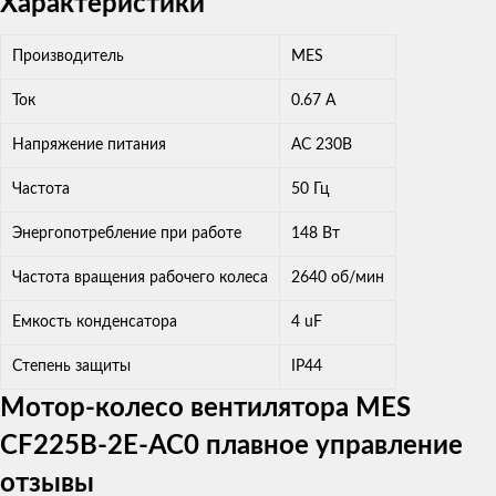
Характеристики
Производитель
MES
Ток
0.67 A
Напряжение питания
AC 230В
Частота
50 Гц
Энергопотребление при работе
148 Вт
Частота вращения рабочего колеса
2640 об/мин
Емкость конденсатора
4 uF
Степень защиты
IP44
Мотор-колесо вентилятора MES
CF225B-2E-AC0 плавное управление
отзывы