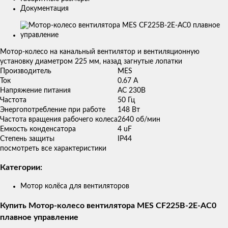
Документация
Изображения
товаров
Мотор-колесо на канальный вентилятор и вентиляционную
установку диаметром 225 мм, назад загнутые лопатки
Производитель
MES
Ток
0.67 A
Напряжение питания
AC 230В
Частота
50 Гц
Энергопотребление при работе
148 Вт
Частота вращения рабочего колеса
2640 об/мин
Емкость конденсатора
4 uF
Степень защиты
IP44
посмотреть все характеристики
Категории:
Мотор колёса для вентиляторов
Купить Мотор-колесо вентилятора MES CF225B-2E-AC0
плавное управление