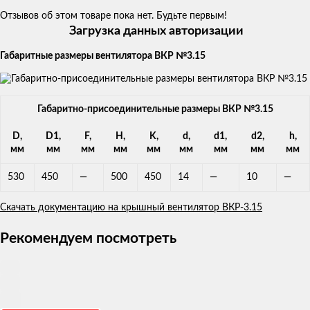
Отзывов об этом товаре пока нет. Будьте первым!
Загрузка данных авторизации
Габаритные размеры вентилятора ВКР №3.15
Габаритно-присоединительные размеры ВКР №3.15
D,
D1,
F,
H,
K,
d,
d1,
d2,
h,
мм
мм
мм
мм
мм
мм
мм
мм
мм
530
450
—
500
450
14
—
10
—
Скачать документацию на крышный вентилятор ВКР-3.15
Рекомендуем посмотреть