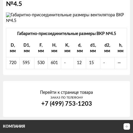
№4.5
Габаритно-присоединительные размеры ВКР №4.5
D,
D1,
F,
H,
K,
d,
d1,
d2,
h,
мм
мм
мм
мм
мм
мм
мм
мм
мм
720
595
530
601
-
12
15
-
—
Перейти к странице товара
ЗАКАЗ ПО ТЕЛЕФОНУ
+7 (499) 753-1203
КОМПАНИЯ