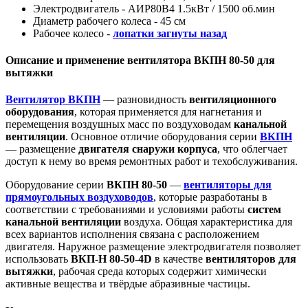
Электродвигатель - АИР80B4 1.5кВт / 1500 об.мин
Диаметр рабочего колеса - 45 см
Рабочее колесо -
лопатки загнуты назад
Описание и применение вентилятора ВКПН 80-50 для
вытяжки
Вентилятор ВКПН
— разновидность
вентиляционного
оборудования
, которая применяется для нагнетания и
перемещения воздушных масс по воздуховодам
канальной
вентиляции
. Основное отличие оборудования серии
ВКПН
— размещение
двигателя снаружи корпуса
, что облегчает
доступ к нему во время ремонтных работ и техобслуживания.
Оборудование серии
ВКПН 80-50
—
вентиляторы для
прямоугольных воздуховодов
, которые разработаны в
соответствии с требованиями и условиями работы
систем
канальной вентиляции
воздуха. Общая характеристика для
всех вариантов исполнения связана с расположением
двигателя. Наружное размещение электродвигателя позволяет
использовать
ВКП-Н 80-50-4D
в качестве
вентиляторов для
вытяжки
, рабочая среда которых содержит химически
активные вещества и твёрдые абразивные частицы.