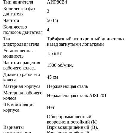
Тип двигателя
АИР80В4
Количество фаз
3
двигателя
Частота
50 Гц
Количество
4
полюсов двигателя
Тип
Трёхфазный асинхронный двигатель с
электродвигателя
назад загнутыми лопатками
Установленная
1.5 кВт
мощность
Частота вращения
1500 об/мин.
рабочего колеса
Диаметр рабочего
45 см
колеса
Материал корпуса
Нержавеющая сталь
Материал рабочего
Нержавеющая сталь AISI 201
колеса
Шумоизоляция
Нет
корпуса
Общепромышленный
коррозионностойкий (К),
Варианты
Взрывозащищённый (В),
изготовления
Взрывозащищённый