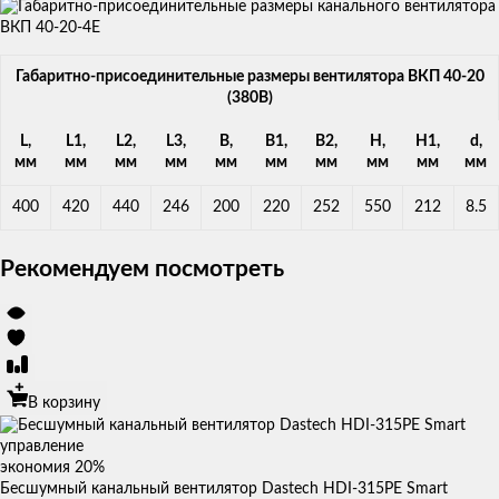
Габаритно-присоединительные размеры вентилятора ВКП 40-20
(380В)
L,
L1,
L2,
L3,
B,
B1,
B2,
H,
H1,
d,
мм
мм
мм
мм
мм
мм
мм
мм
мм
мм
400
420
440
246
200
220
252
550
212
8.5
Рекомендуем посмотреть
В корзину
экономия
20%
Бесшумный канальный вентилятор Dastech HDI-315PE Smart