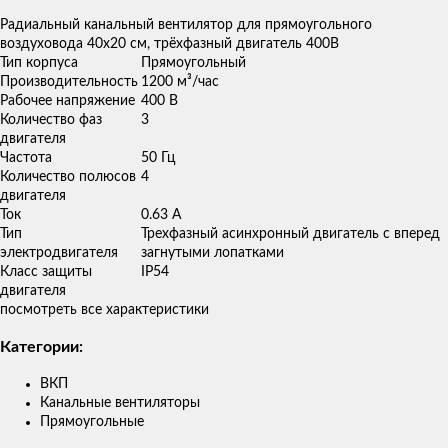
товаров
Радиальный канальный вентилятор для прямоугольного
воздуховода 40х20 см, трёхфазный двигатель 400В
Тип корпуса
Прямоугольный
Производительность
1200 м³/час
Рабочее напряжение
400 В
Количество фаз
3
двигателя
Частота
50 Гц
Количество полюсов
4
двигателя
Ток
0.63 А
Тип
Трехфазный асинхронный двигатель с вперед
электродвигателя
загнутыми лопатками
Класс защиты
IP54
двигателя
посмотреть все характеристики
Категории:
ВКП
Канальные вентиляторы
Прямоугольные