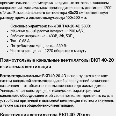
принудительного перемещения воздушных потоков в заданном
направлении, максимальная производительность достигает 1200
м³/час. Размер
канального вентилятора 40х20
см соответствует
размеру
прямоугольного воздуховода 400х200
мм.
Основные
характеристики ВКП 40-20-4D 380В
:
Максимальный расход воздуха - 1200 м³/ч
Рабочее напряжение - 400В, 3Ф, 50Гц
Ток - 0.63 А
Потребляемая мощность - 330 Вт
Частота вращения - 1270 оборотов в минуту
Прямоугольные канальные вентиляторы ВКП 40-20
в системах вентиляции
Вентиляторы канальные ВКП 40-20-4D
используются в составе
систем
канальной вентиляции
зданий и сооружений различного
назначения — от объектов промышленности до жилых домов.
Универсальная конструкция и технические характеристики
канального оборудования
этой серии позволяет применять их для
устройства
приточной
и
вытяжной вентиляции
местного значения,
а также
систем общеобменной вентиляции
.
Конструкция вентилятора ВКП 40-20 для