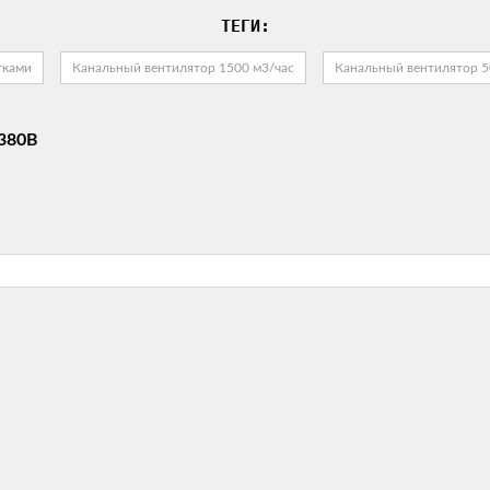
ТЕГИ:
тками
Канальный вентилятор 1500 м3/час
Канальный вентилятор 
 380В