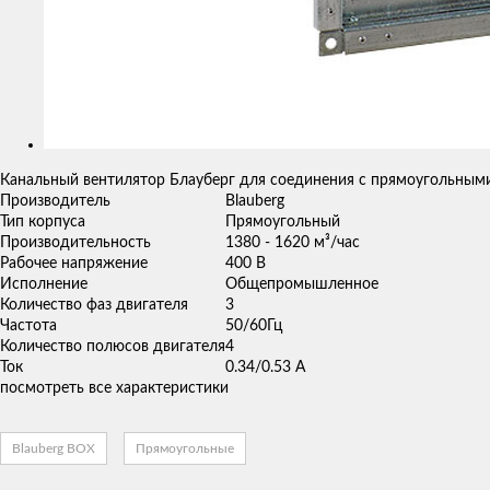
Канальный вентилятор Блауберг для соединения с прямоугольным
Производитель
Blauberg
Тип корпуса
Прямоугольный
Производительность
1380 - 1620 м³/час
Рабочее напряжение
400 В
Исполнение
Общепромышленное
Количество фаз двигателя
3
Частота
50/60Гц
Количество полюсов двигателя
4
Ток
0.34/0.53 А
посмотреть все характеристики
Blauberg BOX
Прямоугольные