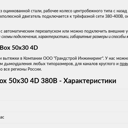
из оцинкованной стали, рабочее колесо центробежного типа с назад
тырёхполюсной двигатель подключается к трёхфазной сети 380-400
 с автоматическим перезапуском или можно подключить внешние 
 схемы подключения, характеристики, габаритные размеры и способы м
 Box 50x30 4D
 и вытяжки в Компании ООО "Грандстрой Инжиниринг". У нас можно
м дымоудаления любых типоразмеров, для каналов круглого и
пря
о все регионы России.
ox 50x30 4D 380В - Характеристики
час