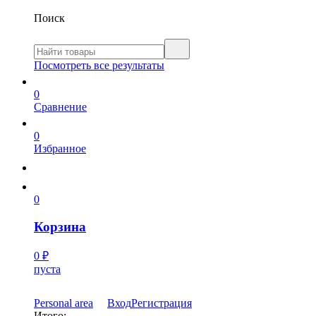
Поиск
Посмотреть все результаты
0
Сравнение
0
Избранное
0
Корзина
0
₽
пуста
Personal area
Вход
Регистрация
Итого: