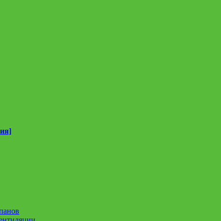
ия]
панов
вентиляции