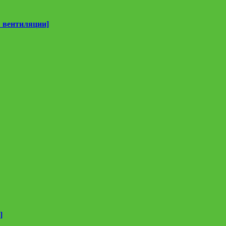
 вентиляции]
]