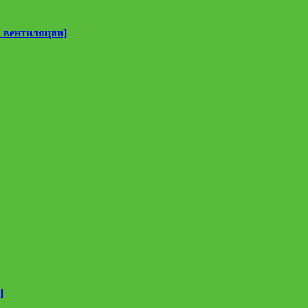
 вентиляции]
]