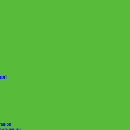
ия]
панов
вентиляции