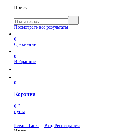
Поиск
Посмотреть все результаты
0
Сравнение
0
Избранное
0
Корзина
0
₽
пуста
Personal area
Вход
Регистрация
Итого: