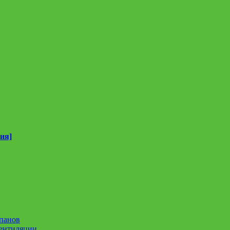
ия]
панов
вентиляции