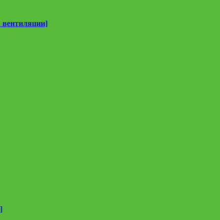
 вентиляции]
]