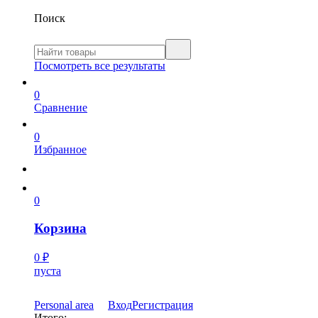
Поиск
Посмотреть все результаты
0
Сравнение
0
Избранное
0
Корзина
0
₽
пуста
Personal area
Вход
Регистрация
Итого: