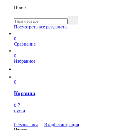
Поиск
Посмотреть все результаты
0
Сравнение
0
Избранное
0
Корзина
0
₽
пуста
Personal area
Вход
Регистрация
Итого: