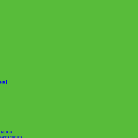
ия]
панов
вентиляции