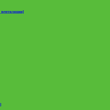
 вентиляции]
]